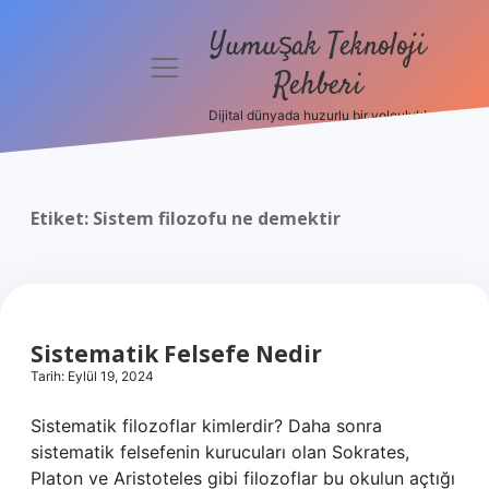
Yumuşak Teknoloji
menüyü
Rehberi
aç
Dijital dünyada huzurlu bir yolculuk!
Anasayfa
Gizlilik
Politikası
Etiket:
Sistem filozofu ne demektir
Yasal Uyarı
Hakkımızda
Sistematik Felsefe Nedir
Tarih: Eylül 19, 2024
Sistematik filozoflar kimlerdir? Daha sonra
sistematik felsefenin kurucuları olan Sokrates,
Platon ve Aristoteles gibi filozoflar bu okulun açtığı