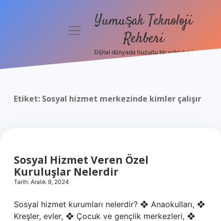
Yumuşak Teknoloji
menüyü
Rehberi
aç
Dijital dünyada huzurlu bir yolculuk!
Anasayfa
Gizlilik
Politikası
Etiket:
Sosyal hizmet merkezinde kimler çalışır
Yasal Uyarı
Hakkımızda
Sosyal Hizmet Veren Özel
Kuruluşlar Nelerdir
Tarih: Aralık 9, 2024
Sosyal hizmet kurumları nelerdir? ❖ Anaokulları, ❖
Kreşler, evler, ❖ Çocuk ve gençlik merkezleri, ❖