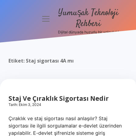
Yumuşak Teknoloji
menüyü
Rehberi
aç
Dijital dünyada huzurlu bir yolculuk!
Anasayfa
Gizlilik
Politikası
Etiket:
Staj sigortası 4A mı
Yasal Uyarı
Hakkımızda
Staj Ve Çıraklık Sigortası Nedir
Tarih: Ekim 3, 2024
Çıraklık ve staj sigortası nasıl anlaşılır? Staj
sigortası ile ilgili sorgulamalar e-devlet üzerinden
yapılabilir. E-devlet şifrenizle sisteme giriş