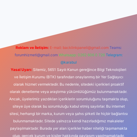
dcasino
Reklam ve İletişim:
E-mail:
backlinkpaneli@gmail.com
Teams:
forumhizmeti@gmail.com
Whatsapp: 0262 606 0 726
Telegram:
@karabul
Yasal Uyarı:
Sitemiz, 5651 Sayılı Kanun gereğince Bilgi Teknolojileri
ve İletişim Kurumu (BTK) tarafından onaylanmış bir Yer Sağlayıcı
olarak hizmet vermektedir. Bu nedenle, sitedeki içerikleri proaktif
olarak denetleme veya araştırma yükümlülüğümüz bulunmamaktadır.
Ancak, üyelerimiz yazdıkları içeriklerin sorumluluğunu taşımakta olup,
siteye üye olarak bu sorumluluğu kabul etmiş sayılırlar. Bu internet
sitesi, herhangi bir marka, kurum veya şahıs şirketi ile hiçbir bağlantısı
bulunmamaktadır. Sitede yalnızca kendi hazırladığımız makaleler
paylaşılmaktadır. Burada yer alan içerikler haber niteliği taşımamakta
olup, gerçek kurum ve kişiler hakkında paylaşım yapılmamaktadır.