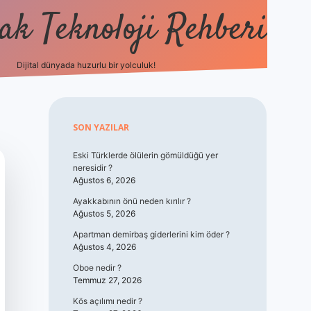
k Teknoloji Rehberi
Dijital dünyada huzurlu bir yolculuk!
vdcasino
Sidebar
SON YAZILAR
Eski Türklerde ölülerin gömüldüğü yer
neresidir ?
Ağustos 6, 2026
Ayakkabının önü neden kırılır ?
Ağustos 5, 2026
Apartman demirbaş giderlerini kim öder ?
Ağustos 4, 2026
Oboe nedir ?
Temmuz 27, 2026
Kös açılımı nedir ?