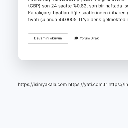
(GBP) son 24 saatte %0.82, son bir haftada is
Kapalıçarşı fiyatları öğle saatlerinden itibaren 
fiyatı şu anda 44.0005 TL’ye denk gelmektedir
1
Devamını okuyun
Yorum Bırak
Pound
Kaç
Tl
Alış
Satış
https://isimyakala.com
https://yati.com.tr
https://i