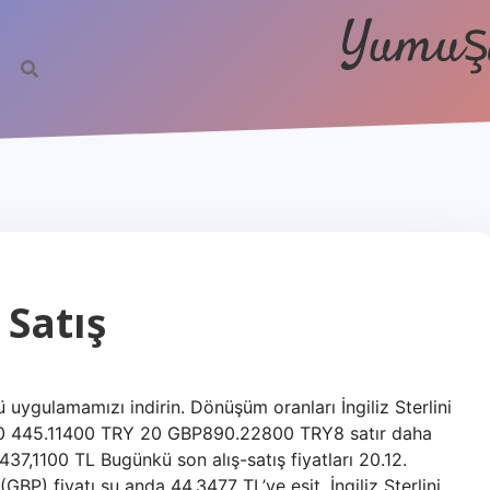
Yumuşa
 Satış
ygulamamızı indirin. Dönüşüm oranları İngiliz Sterlini
10 445.11400 TRY 20 GBP890.22800 TRY8 satır daha
.437,1100 TL Bugünkü son alış-satış fiyatları 20.12.
(GBP) fiyatı şu anda 44.3477 TL’ye eşit. İngiliz Sterlini