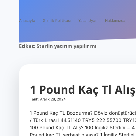
Anasayfa
Gizlilik Politikası
Yasal Uyarı
Hakkımızda
Etiket:
Sterlin yatırım yapılır mı
1 Pound Kaç Tl Alış
Tarih: Aralık 28, 2024
1 Pound Kaç TL Bozdurma? Döviz dönüştürücü u
/ Türk Lirası1 44.51140 TRY5 222.55700 TRY
100 Pound Kaç TL Alış? 100 İngiliz Sterlini = 4
Pound kaç TL serbest piyasa? 1 İngiliz Sterlini 