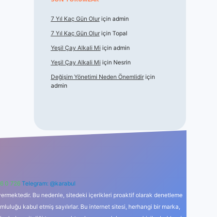
7 Yıl Kaç Gün Olur
için
admin
7 Yıl Kaç Gün Olur
için
Topal
Yeşil Çay Alkali Mi
için
admin
Yeşil Çay Alkali Mi
için
Nesrin
Değişim Yönetimi Neden Önemlidir
için
admin
6 0 726
Telegram: @karabul
ermektedir. Bu nedenle, sitedeki içerikleri proaktif olarak denetleme
uğu kabul etmiş sayılırlar. Bu internet sitesi, herhangi bir marka,