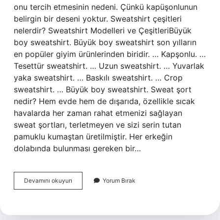
onu tercih etmesinin nedeni. Çünkü kapüşonlunun
belirgin bir deseni yoktur. Sweatshirt çeşitleri
nelerdir? Sweatshirt Modelleri ve ÇeşitleriBüyük
boy sweatshirt. Büyük boy sweatshirt son yılların
en popüler giyim ürünlerinden biridir. … Kapşonlu. …
Tesettür sweatshirt. … Uzun sweatshirt. … Yuvarlak
yaka sweatshirt. … Baskılı sweatshirt. … Crop
sweatshirt. … Büyük boy sweatshirt. Sweat şort
nedir? Hem evde hem de dışarıda, özellikle sıcak
havalarda her zaman rahat etmenizi sağlayan
sweat şortları, terletmeyen ve sizi serin tutan
pamuklu kumaştan üretilmiştir. Her erkeğin
dolabında bulunması gereken bir…
Kapüşonsuz
Devamını okuyun
Yorum Bırak
Sweatshirt
E
Ne
Denir