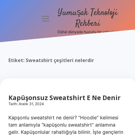
Yumuşak Teknoloji
menüyü
Rehberi
aç
Dijital dünyada huzurlu bir yolculuk!
Anasayfa
Gizlilik
Politikası
Etiket:
Sweatshirt çeşitleri nelerdir
Yasal Uyarı
Hakkımızda
Kapüşonsuz Sweatshirt E Ne Denir
Tarih: Aralık 31, 2024
Kapşonlu sweatshirt ne denir? “Hoodie” kelimesi
tam anlamıyla “kapüşonlu sweatshirt” anlamına
gelir. Kapüşonlular rahatlığıyla bilinir. İşte gençlerin