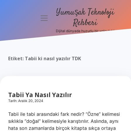
Yumuşak Teknoloji
menüyü
Rehberi
aç
Dijital dünyada huzurlu bir yolculuk!
Anasayfa
Gizlilik
Politikası
Etiket:
Tabii ki nasıl yazılır TDK
Yasal Uyarı
Hakkımızda
Tabii Ya Nasıl Yazılır
Tarih: Aralık 20, 2024
Tabii ile tabi arasındaki fark nedir? “Özne” kelimesi
sıklıkla “doğal” kelimesiyle karıştırılır. Aslında, aynı
hata son zamanlarda birçok kitapta sıkça ortaya