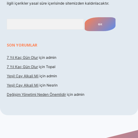
ilgili içerikler yasal süre içerisinde sitemizden kaldırılacaktır.
Arama
SON YORUMLAR
7 Yıl Kaç Gün Olur
için
admin
7 Yıl Kaç Gün Olur
için
Topal
Yeşil Çay Alkali Mi
için
admin
Yeşil Çay Alkali Mi
için
Nesrin
Değişim Yönetimi Neden Önemlidir
için
admin
dcasino