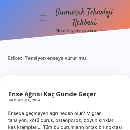
Yumuşak Teknoloji
menüyü
Rehberi
aç
Dijital dünyada huzurlu bir yolculuk!
Anasayfa
Gizlilik
Politikası
Etiket:
Tansiyon enseye vurur mu
Yasal Uyarı
Hakkımızda
Ense Ağrısı Kaç Günde Geçer
Tarih: Aralık 8, 2024
Ensede geçmeyen ağrı neden olur? Migren,
tansiyon, kötü duruş, osteoporoz, boyun kırıkları,
kas krampları… Tüm bu durumların ortak bir noktası