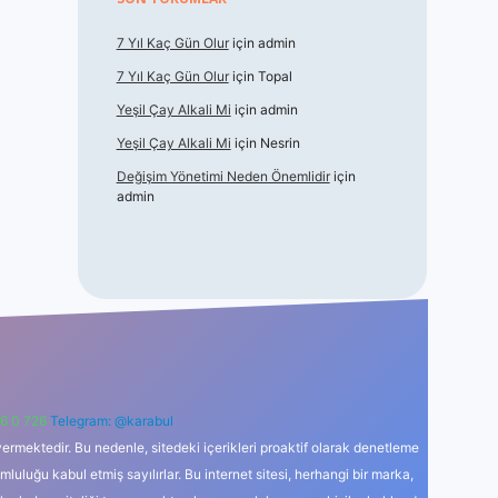
7 Yıl Kaç Gün Olur
için
admin
7 Yıl Kaç Gün Olur
için
Topal
Yeşil Çay Alkali Mi
için
admin
Yeşil Çay Alkali Mi
için
Nesrin
Değişim Yönetimi Neden Önemlidir
için
admin
6 0 726
Telegram: @karabul
ermektedir. Bu nedenle, sitedeki içerikleri proaktif olarak denetleme
uğu kabul etmiş sayılırlar. Bu internet sitesi, herhangi bir marka,