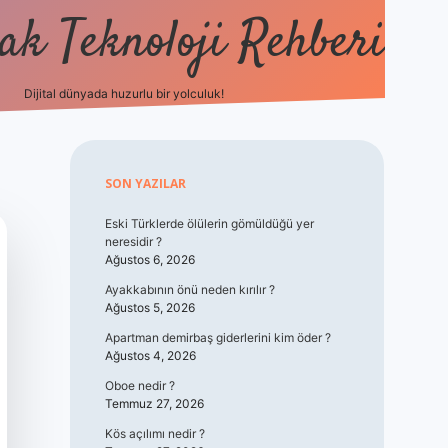
k Teknoloji Rehberi
Dijital dünyada huzurlu bir yolculuk!
vdcasino
Sidebar
SON YAZILAR
Eski Türklerde ölülerin gömüldüğü yer
neresidir ?
Ağustos 6, 2026
Ayakkabının önü neden kırılır ?
Ağustos 5, 2026
Apartman demirbaş giderlerini kim öder ?
Ağustos 4, 2026
Oboe nedir ?
Temmuz 27, 2026
Kös açılımı nedir ?