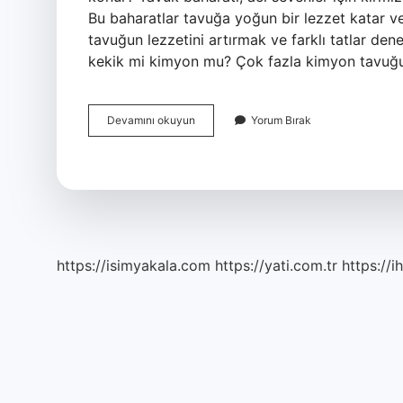
Bu baharatlar tavuğa yoğun bir lezzet katar ve
tavuğun lezzetini artırmak ve farklı tatlar de
kekik mi kimyon mu? Çok fazla kimyon tavuğun 
Tavuğa
Devamını okuyun
Yorum Bırak
En
Çok
Hangi
Baharat
Yakışır
https://isimyakala.com
https://yati.com.tr
https://i