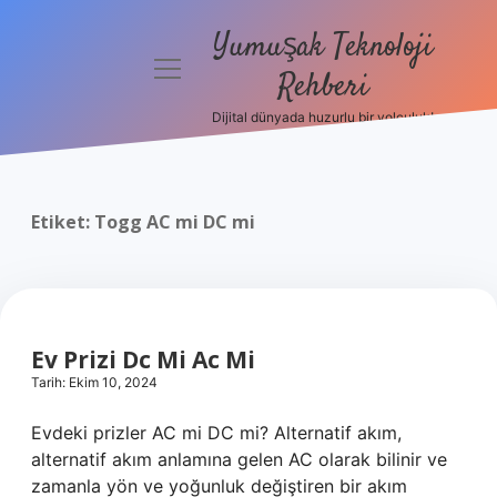
Yumuşak Teknoloji
menüyü
Rehberi
aç
Dijital dünyada huzurlu bir yolculuk!
Anasayfa
Gizlilik
Politikası
Etiket:
Togg AC mi DC mi
Yasal Uyarı
Hakkımızda
Ev Prizi Dc Mi Ac Mi
Tarih: Ekim 10, 2024
Evdeki prizler AC mi DC mi? Alternatif akım,
alternatif akım anlamına gelen AC olarak bilinir ve
zamanla yön ve yoğunluk değiştiren bir akım