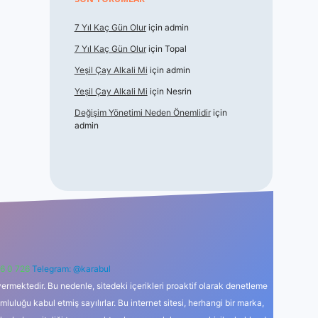
7 Yıl Kaç Gün Olur
için
admin
7 Yıl Kaç Gün Olur
için
Topal
Yeşil Çay Alkali Mi
için
admin
Yeşil Çay Alkali Mi
için
Nesrin
Değişim Yönetimi Neden Önemlidir
için
admin
6 0 726
Telegram: @karabul
ermektedir. Bu nedenle, sitedeki içerikleri proaktif olarak denetleme
uğu kabul etmiş sayılırlar. Bu internet sitesi, herhangi bir marka,