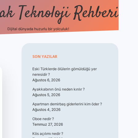
k Teknoloji Rehberi
Dijital dünyada huzurlu bir yolculuk!
vdcasino
Sidebar
SON YAZILAR
Eski Türklerde ölülerin gömüldüğü yer
neresidir ?
Ağustos 6, 2026
Ayakkabının önü neden kırılır ?
Ağustos 5, 2026
Apartman demirbaş giderlerini kim öder ?
Ağustos 4, 2026
Oboe nedir ?
Temmuz 27, 2026
Kös açılımı nedir ?