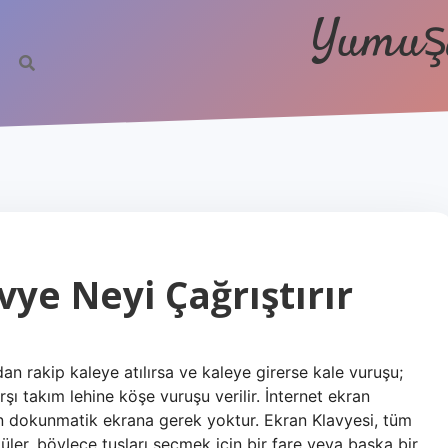
Yumuşa
vye Neyi Çağrıştırır
n rakip kaleye atılırsa ve kaleye girerse kale vuruşu;
rşı takım lehine köşe vuruşu verilir. İnternet ekran
çin dokunmatik ekrana gerek yoktur. Ekran Klavyesi, tüm
üler, böylece tuşları seçmek için bir fare veya başka bir