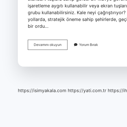
işaretleme aygıtı kullanabilir veya ekran tuşlar
grubu kullanabilirsiniz. Kale neyi çağrıştırıy
yollarda, stratejik öneme sahip şehirlerde, ge
bir ordu…
İNternet
Devamını okuyun
Yorum Bırak
Ekran
Klavye
Neyi
Çağrıştırır
https://isimyakala.com
https://yati.com.tr
https://i