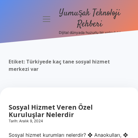
Yumuşak Teknoloji
menüyü
Rehberi
aç
Dijital dünyada huzurlu bir yolculuk!
Anasayfa
Gizlilik
Politikası
Etiket:
Türkiyede kaç tane sosyal hizmet
merkezi var
Yasal Uyarı
Hakkımızda
Sosyal Hizmet Veren Özel
Kuruluşlar Nelerdir
Tarih: Aralık 9, 2024
Sosyal hizmet kurumları nelerdir? ❖ Anaokulları, ❖