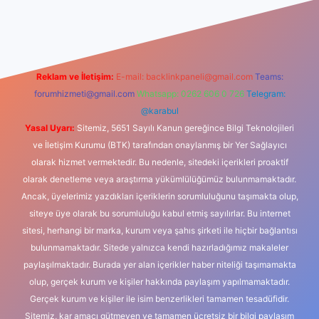
dcasino
Reklam ve İletişim:
E-mail:
backlinkpaneli@gmail.com
Teams:
forumhizmeti@gmail.com
Whatsapp: 0262 606 0 726
Telegram:
@karabul
Yasal Uyarı:
Sitemiz, 5651 Sayılı Kanun gereğince Bilgi Teknolojileri
ve İletişim Kurumu (BTK) tarafından onaylanmış bir Yer Sağlayıcı
olarak hizmet vermektedir. Bu nedenle, sitedeki içerikleri proaktif
olarak denetleme veya araştırma yükümlülüğümüz bulunmamaktadır.
Ancak, üyelerimiz yazdıkları içeriklerin sorumluluğunu taşımakta olup,
siteye üye olarak bu sorumluluğu kabul etmiş sayılırlar. Bu internet
sitesi, herhangi bir marka, kurum veya şahıs şirketi ile hiçbir bağlantısı
bulunmamaktadır. Sitede yalnızca kendi hazırladığımız makaleler
paylaşılmaktadır. Burada yer alan içerikler haber niteliği taşımamakta
olup, gerçek kurum ve kişiler hakkında paylaşım yapılmamaktadır.
Gerçek kurum ve kişiler ile isim benzerlikleri tamamen tesadüfidir.
Sitemiz, kar amacı gütmeyen ve tamamen ücretsiz bir bilgi paylaşım