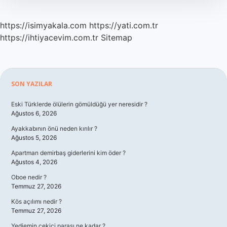
https://isimyakala.com
https://yati.com.tr
https://ihtiyacevim.com.tr
Sitemap
Sidebar
SON YAZILAR
Eski Türklerde ölülerin gömüldüğü yer neresidir ?
Ağustos 6, 2026
Ayakkabının önü neden kırılır ?
Ağustos 5, 2026
Apartman demirbaş giderlerini kim öder ?
Ağustos 4, 2026
Oboe nedir ?
Temmuz 27, 2026
Kös açılımı nedir ?
Temmuz 27, 2026
Yediemin çekici parası ne kadar ?