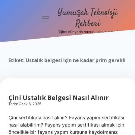
Yumuşak Teknoloji
menüyü
Rehberi
aç
Dijital dünyada huzurlu bir yolculuk!
Anasayfa
Gizlilik
Politikası
Etiket:
Ustalık belgesi için ne kadar prim gerekli
Yasal Uyarı
Hakkımızda
Çini Ustalık Belgesi Nasıl Alınır
Tarih: Ocak 6, 2025
Çini sertifikası nasıl alınır? Fayans yapım sertifikası
nasıl alabilirim? Fayans yapım sertifikası almak için
öncelikle bir fayans yapım kursuna kaydolmanız