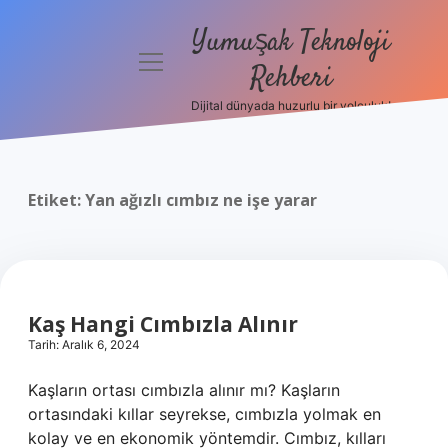
Yumuşak Teknoloji
menüyü
Rehberi
aç
Dijital dünyada huzurlu bir yolculuk!
Anasayfa
Gizlilik
Politikası
Etiket:
Yan ağızlı cımbız ne işe yarar
Yasal Uyarı
Hakkımızda
Kaş Hangi Cımbızla Alınır
Tarih: Aralık 6, 2024
Kaşların ortası cımbızla alınır mı? Kaşların
ortasındaki kıllar seyrekse, cımbızla yolmak en
kolay ve en ekonomik yöntemdir. Cımbız, kılları