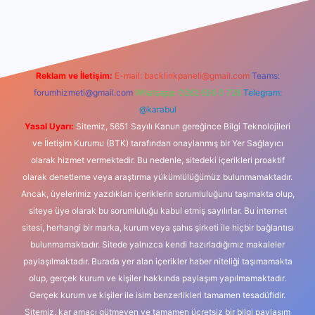
dcasino
Reklam ve İletişim:
E-mail:
backlinkpaneli@gmail.com
Teams:
forumhizmeti@gmail.com
Whatsapp: 0262 606 0 726
Telegram:
@karabul
Yasal Uyarı:
Sitemiz, 5651 Sayılı Kanun gereğince Bilgi Teknolojileri
ve İletişim Kurumu (BTK) tarafından onaylanmış bir Yer Sağlayıcı
olarak hizmet vermektedir. Bu nedenle, sitedeki içerikleri proaktif
olarak denetleme veya araştırma yükümlülüğümüz bulunmamaktadır.
Ancak, üyelerimiz yazdıkları içeriklerin sorumluluğunu taşımakta olup,
siteye üye olarak bu sorumluluğu kabul etmiş sayılırlar. Bu internet
sitesi, herhangi bir marka, kurum veya şahıs şirketi ile hiçbir bağlantısı
bulunmamaktadır. Sitede yalnızca kendi hazırladığımız makaleler
paylaşılmaktadır. Burada yer alan içerikler haber niteliği taşımamakta
olup, gerçek kurum ve kişiler hakkında paylaşım yapılmamaktadır.
Gerçek kurum ve kişiler ile isim benzerlikleri tamamen tesadüfidir.
Sitemiz, kar amacı gütmeyen ve tamamen ücretsiz bir bilgi paylaşım