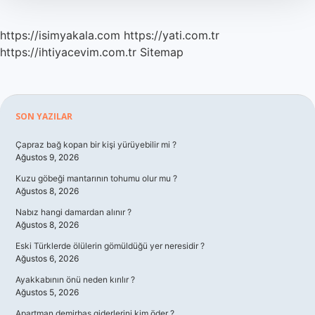
https://isimyakala.com
https://yati.com.tr
https://ihtiyacevim.com.tr
Sitemap
Sidebar
SON YAZILAR
Çapraz bağ kopan bir kişi yürüyebilir mi ?
Ağustos 9, 2026
Kuzu göbeği mantarının tohumu olur mu ?
Ağustos 8, 2026
Nabız hangi damardan alınır ?
Ağustos 8, 2026
Eski Türklerde ölülerin gömüldüğü yer neresidir ?
Ağustos 6, 2026
Ayakkabının önü neden kırılır ?
Ağustos 5, 2026
Apartman demirbaş giderlerini kim öder ?