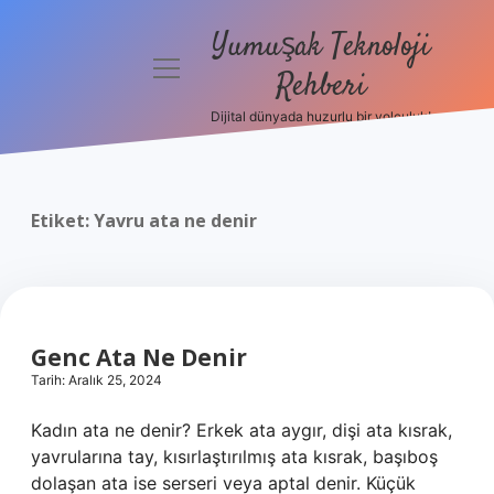
Yumuşak Teknoloji
menüyü
Rehberi
aç
Dijital dünyada huzurlu bir yolculuk!
Anasayfa
Gizlilik
Politikası
Etiket:
Yavru ata ne denir
Yasal Uyarı
Hakkımızda
Genc Ata Ne Denir
Tarih: Aralık 25, 2024
Kadın ata ne denir? Erkek ata aygır, dişi ata kısrak,
yavrularına tay, kısırlaştırılmış ata kısrak, başıboş
dolaşan ata ise serseri veya aptal denir. Küçük