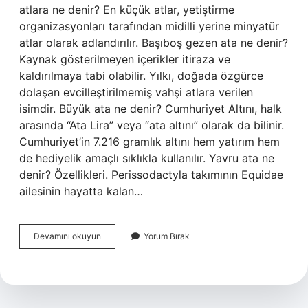
atlara ne denir? En küçük atlar, yetiştirme
organizasyonları tarafından midilli yerine minyatür
atlar olarak adlandırılır. Başıboş gezen ata ne denir?
Kaynak gösterilmeyen içerikler itiraza ve
kaldırılmaya tabi olabilir. Yılkı, doğada özgürce
dolaşan evcilleştirilmemiş vahşi atlara verilen
isimdir. Büyük ata ne denir? Cumhuriyet Altını, halk
arasında “Ata Lira” veya “ata altını” olarak da bilinir.
Cumhuriyet’in 7.216 gramlık altını hem yatırım hem
de hediyelik amaçlı sıklıkla kullanılır. Yavru ata ne
denir? Özellikleri. Perissodactyla takımının Equidae
ailesinin hayatta kalan…
Genc
Devamını okuyun
Yorum Bırak
Ata
Ne
Denir