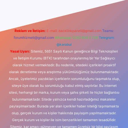
dcasino
Reklam ve İletişim:
E-mail:
backlinkpaneli@gmail.com
Teams:
forumhizmeti@gmail.com
Whatsapp: 0262 606 0 726
Telegram:
@karabul
Yasal Uyarı:
Sitemiz, 5651 Sayılı Kanun gereğince Bilgi Teknolojileri
ve İletişim Kurumu (BTK) tarafından onaylanmış bir Yer Sağlayıcı
olarak hizmet vermektedir. Bu nedenle, sitedeki içerikleri proaktif
olarak denetleme veya araştırma yükümlülüğümüz bulunmamaktadır.
Ancak, üyelerimiz yazdıkları içeriklerin sorumluluğunu taşımakta olup,
siteye üye olarak bu sorumluluğu kabul etmiş sayılırlar. Bu internet
sitesi, herhangi bir marka, kurum veya şahıs şirketi ile hiçbir bağlantısı
bulunmamaktadır. Sitede yalnızca kendi hazırladığımız makaleler
paylaşılmaktadır. Burada yer alan içerikler haber niteliği taşımamakta
olup, gerçek kurum ve kişiler hakkında paylaşım yapılmamaktadır.
Gerçek kurum ve kişiler ile isim benzerlikleri tamamen tesadüfidir.
Sitemiz, kar amacı gütmeyen ve tamamen ücretsiz bir bilgi paylaşım