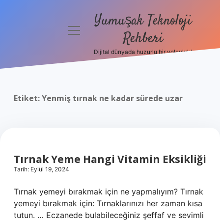
Yumuşak Teknoloji
menüyü
Rehberi
aç
Dijital dünyada huzurlu bir yolculuk!
Anasayfa
Gizlilik
Politikası
Etiket:
Yenmiş tırnak ne kadar sürede uzar
Yasal Uyarı
Hakkımızda
Tırnak Yeme Hangi Vitamin Eksikliği
Tarih: Eylül 19, 2024
Tırnak yemeyi bırakmak için ne yapmalıyım? Tırnak
yemeyi bırakmak için: Tırnaklarınızı her zaman kısa
tutun. … Eczanede bulabileceğiniz şeffaf ve sevimli