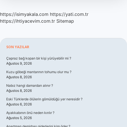
https://isimyakala.com
https://yati.com.tr
https://ihtiyacevim.com.tr
Sitemap
Sidebar
SON YAZILAR
Çapraz bağ kopan bir kişi yürüyebilir mi ?
Ağustos 9, 2026
Kuzu göbeği mantarının tohumu olur mu ?
Ağustos 8, 2026
Nabız hangi damardan alınır ?
Ağustos 8, 2026
Eski Türklerde ölülerin gömüldüğü yer neresidir ?
Ağustos 6, 2026
Ayakkabının önü neden kırılır ?
Ağustos 5, 2026
Apartman demirbaş giderlerini kim öder ?