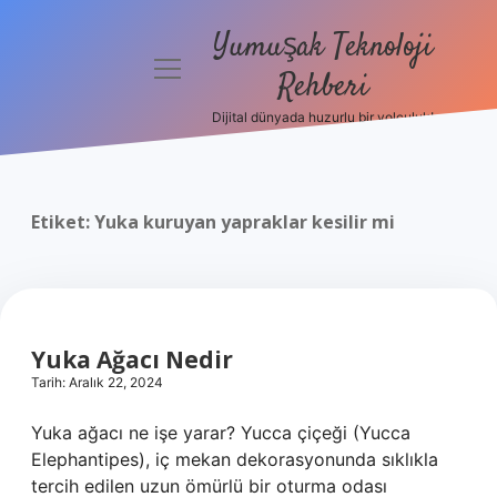
Yumuşak Teknoloji
menüyü
Rehberi
aç
Dijital dünyada huzurlu bir yolculuk!
Anasayfa
Gizlilik
Politikası
Etiket:
Yuka kuruyan yapraklar kesilir mi
Yasal Uyarı
Hakkımızda
Yuka Ağacı Nedir
Tarih: Aralık 22, 2024
Yuka ağacı ne işe yarar? Yucca çiçeği (Yucca
Elephantipes), iç mekan dekorasyonunda sıklıkla
tercih edilen uzun ömürlü bir oturma odası