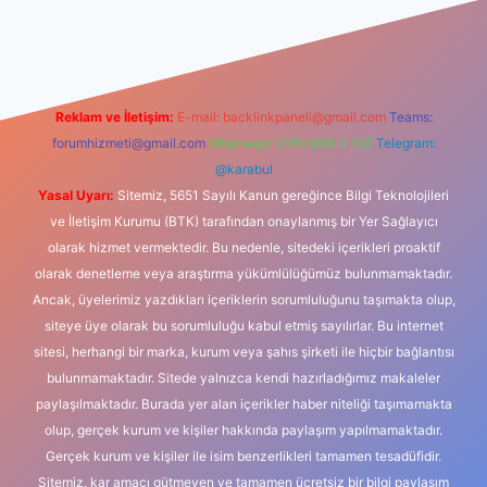
dcasino
Reklam ve İletişim:
E-mail:
backlinkpaneli@gmail.com
Teams:
forumhizmeti@gmail.com
Whatsapp: 0262 606 0 726
Telegram:
@karabul
Yasal Uyarı:
Sitemiz, 5651 Sayılı Kanun gereğince Bilgi Teknolojileri
ve İletişim Kurumu (BTK) tarafından onaylanmış bir Yer Sağlayıcı
olarak hizmet vermektedir. Bu nedenle, sitedeki içerikleri proaktif
olarak denetleme veya araştırma yükümlülüğümüz bulunmamaktadır.
Ancak, üyelerimiz yazdıkları içeriklerin sorumluluğunu taşımakta olup,
siteye üye olarak bu sorumluluğu kabul etmiş sayılırlar. Bu internet
sitesi, herhangi bir marka, kurum veya şahıs şirketi ile hiçbir bağlantısı
bulunmamaktadır. Sitede yalnızca kendi hazırladığımız makaleler
paylaşılmaktadır. Burada yer alan içerikler haber niteliği taşımamakta
olup, gerçek kurum ve kişiler hakkında paylaşım yapılmamaktadır.
Gerçek kurum ve kişiler ile isim benzerlikleri tamamen tesadüfidir.
Sitemiz, kar amacı gütmeyen ve tamamen ücretsiz bir bilgi paylaşım