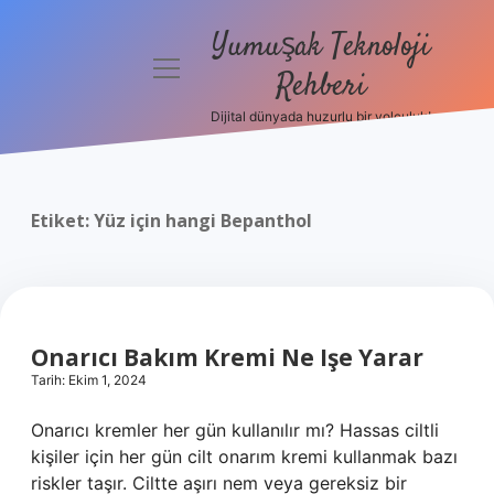
Yumuşak Teknoloji
menüyü
Rehberi
aç
Dijital dünyada huzurlu bir yolculuk!
Anasayfa
Gizlilik
Politikası
Etiket:
Yüz için hangi Bepanthol
Yasal Uyarı
Hakkımızda
Onarıcı Bakım Kremi Ne Işe Yarar
Tarih: Ekim 1, 2024
Onarıcı kremler her gün kullanılır mı? Hassas ciltli
kişiler için her gün cilt onarım kremi kullanmak bazı
riskler taşır. Ciltte aşırı nem veya gereksiz bir