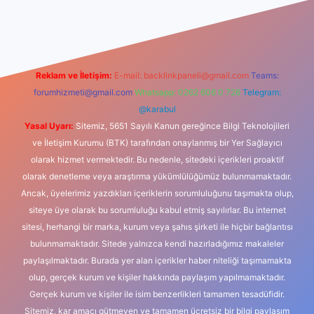
dcasino
Reklam ve İletişim:
E-mail:
backlinkpaneli@gmail.com
Teams:
forumhizmeti@gmail.com
Whatsapp: 0262 606 0 726
Telegram:
@karabul
Yasal Uyarı:
Sitemiz, 5651 Sayılı Kanun gereğince Bilgi Teknolojileri
ve İletişim Kurumu (BTK) tarafından onaylanmış bir Yer Sağlayıcı
olarak hizmet vermektedir. Bu nedenle, sitedeki içerikleri proaktif
olarak denetleme veya araştırma yükümlülüğümüz bulunmamaktadır.
Ancak, üyelerimiz yazdıkları içeriklerin sorumluluğunu taşımakta olup,
siteye üye olarak bu sorumluluğu kabul etmiş sayılırlar. Bu internet
sitesi, herhangi bir marka, kurum veya şahıs şirketi ile hiçbir bağlantısı
bulunmamaktadır. Sitede yalnızca kendi hazırladığımız makaleler
paylaşılmaktadır. Burada yer alan içerikler haber niteliği taşımamakta
olup, gerçek kurum ve kişiler hakkında paylaşım yapılmamaktadır.
Gerçek kurum ve kişiler ile isim benzerlikleri tamamen tesadüfidir.
Sitemiz, kar amacı gütmeyen ve tamamen ücretsiz bir bilgi paylaşım