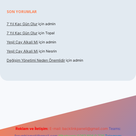
SON YORUMLAR
7 Yıl Kaç Gün Olur
için
admin
7 Yıl Kaç Gün Olur
için
Topal
Yeşil Çay Alkali Mi
için
admin
Yeşil Çay Alkali Mi
için
Nesrin
Değişim Yönetimi Neden Önemlidir
için
admin
sino
Reklam ve İletişim:
E-mail:
backlinkpaneli@gmail.com
Teams:
forumhizmeti@gmail.com
Whatsapp: 0262 606 0 726
Telegram: