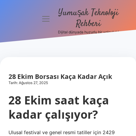
Yumuşak Teknoloji
menüyü
Rehberi
aç
Dijital dünyada huzurlu bir yolculuk!
Anasayfa
Gizlilik
Politikası
Yasal Uyarı
28 Ekim Borsası Kaça Kadar Açık
Tarih: Ağustos 27, 2025
Hakkımızda
28 Ekim saat kaça
kadar çalışıyor?
Ulusal festival ve genel resmi tatiller için 2429