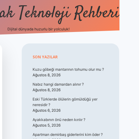
k Teknoloji Rehberi
Dijital dünyada huzurlu bir yolculuk!
vdcasino
Sidebar
SON YAZILAR
Kuzu göbeği mantarının tohumu olur mu ?
Ağustos 8, 2026
Nabız hangi damardan alınır ?
Ağustos 8, 2026
Eski Türklerde ölülerin gömüldüğü yer
neresidir ?
Ağustos 6, 2026
Ayakkabının önü neden kırılır ?
Ağustos 5, 2026
Apartman demirbaş giderlerini kim öder ?