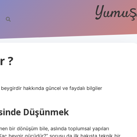
Yumuşa
r ?
beygirdir hakkında güncel ve faydalı bilgiler
tesinde Düşünmek
en bir dönüşüm bile, aslında toplumsal yapıları
 Kaç beygir gücüdür?” sorusu da ilk bakışta teknik bir