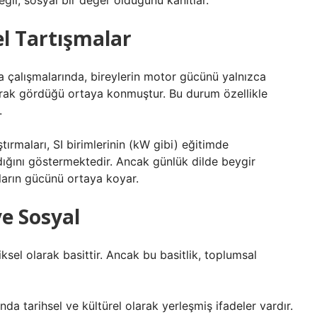
eğil, sosyal bir değer olduğunu kanıtlar.
l Tartışmalar
ha çalışmalarında, bireylerin motor gücünü yalnızca
larak gördüğü ortaya konmuştur. Bu durum özellikle
.
ırmaları, SI birimlerinin (kW gibi) eğitimde
rdığını göstermektedir. Ancak günlük dilde beygir
kların gücünü ortaya koyar.
ve Sosyal
el olarak basittir. Ancak bu basitlik, toplumsal
anda tarihsel ve kültürel olarak yerleşmiş ifadeler vardır.