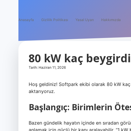
Anasayfa
Gizlilik Politikası
Yasal Uyarı
Hakkımızda
80 kW kaç beygirdi
Tarih: Haziran 11, 2026
Hoş geldiniz! Softpark ekibi olarak 80 kW kaç 
aktarıyoruz.
Başlangıç: Birimlerin Ö
Bazen gündelik hayatın içinde en sıradan görün
anlamak için güçlü bir kapı aralayabilir. “1 kW