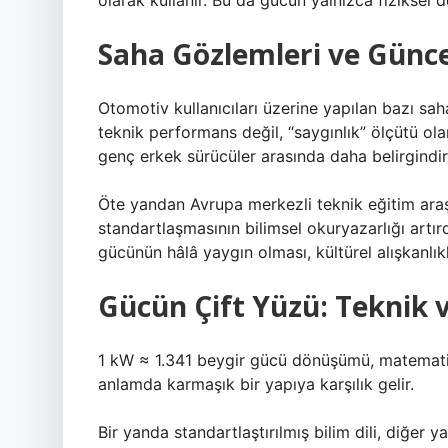
olarak kullanır. Bu da gücün yalnızca fiziksel d
Saha Gözlemleri ve Günce
Otomotiv kullanıcıları üzerine yapılan bazı sa
teknik performans değil, “saygınlık” ölçütü o
genç erkek sürücüler arasında daha belirgindir
Öte yandan Avrupa merkezli teknik eğitim araşt
standartlaşmasının bilimsel okuryazarlığı artı
gücünün hâlâ yaygın olması, kültürel alışkanlı
Gücün Çift Yüzü: Teknik 
1 kW ≈ 1.341 beygir gücü dönüşümü, matematiks
anlamda karmaşık bir yapıya karşılık gelir.
Bir yanda standartlaştırılmış bilim dili, diğer y