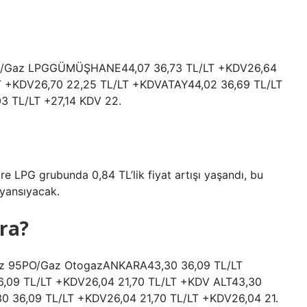
95PO/Gaz LPGGÜMÜŞHANE44,07 36,73 TL/LT +KDV26,64
T +KDV26,70 22,25 TL/LT +KDVATAY44,02 36,69 TL/LT
3 TL/LT +27,14 KDV 22.
öre LPG grubunda 0,84 TL’lik fiyat artışı yaşandı, bu
 yansıyacak.
ra?
nsuz 95PO/Gaz OtogazANKARA43,30 36,09 TL/LT
,09 TL/LT +KDV26,04 21,70 TL/LT +KDV ALT43,30
0 36,09 TL/LT +KDV26,04 21,70 TL/LT +KDV26,04 21.