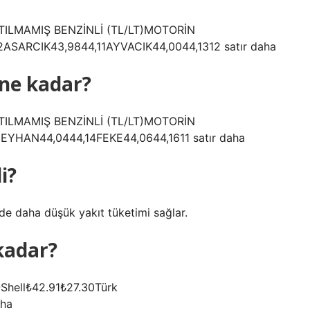
RTILMAMIŞ BENZİNLİ (TL/LT)MOTORİN
SARCIK43,9844,11AYVACIK44,0044,1312 satır daha
 ne kadar?
RTILMAMIŞ BENZİNLİ (TL/LT)MOTORİN
YHAN44,0444,14FEKE44,0644,1611 satır daha
i?
e daha düşük yakıt tüketimi sağlar.
 kadar?
-Shell₺42.91₺27.30Türk
aha