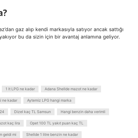
a?
az’dan gaz alıp kendi markasıyla satıyor ancak sattığı
kıyor bu da sizin için bir avantaj anlamına geliyor.
1 lt LPG ne kadar
Adana Shellde mazot ne kadar
i ne kadar
Aytemiz LPG hangi marka
024
Dizel kaç TL Samsun
Hangi benzin daha verimli
zot kaç lira
Opet 100 TL yakıt puan kaç TL
 geldi mi
Shellde 1 litre benzin ne kadar