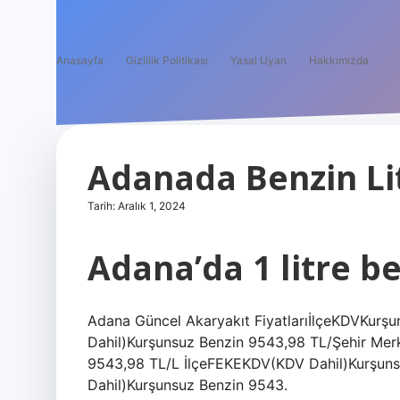
Anasayfa
Gizlilik Politikası
Yasal Uyarı
Hakkımızda
Adanada Benzin Lit
Tarih: Aralık 1, 2024
Adana’da 1 litre b
Adana Güncel Akaryakıt FiyatlarıİlçeKDVKur
Dahil)Kurşunsuz Benzin 9543,98 TL/Şehir M
9543,98 TL/L İlçeFEKEKDV(KDV Dahil)Kurşu
Dahil)Kurşunsuz Benzin 9543.