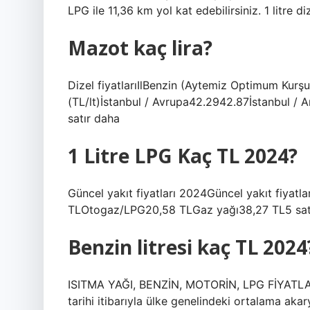
LPG ile 11,36 km yol kat edebilirsiniz. 1 litre di
Mazot kaç lira?
Dizel fiyatlarıIlBenzin (Aytemiz Optimum Kurş
(TL/lt)İstanbul / Avrupa42.2942.87İstanbul /
satır daha
1 Litre LPG Kaç TL 2024?
Güncel yakıt fiyatları 2024Güncel yakıt fiyatl
TLOtogaz/LPG20,58 TLGaz yağı38,27 TL5 sat
Benzin litresi kaç TL 2024
ISITMA YAĞI, BENZİN, MOTORİN, LPG FİYATLARI
tarihi itibarıyla ülke genelindeki ortalama akarya