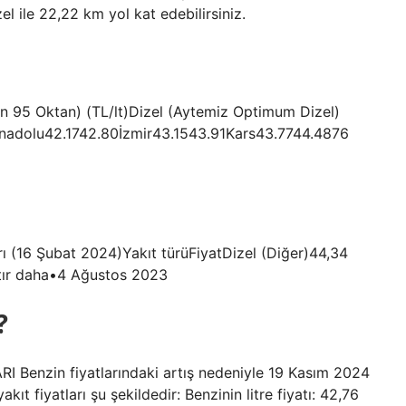
zel ile 22,22 km yol kat edebilirsiniz.
un 95 Oktan) (TL/lt)Dizel (Aytemiz Optimum Dizel)
 Anadolu42.1742.80İzmir43.1543.91Kars43.7744.4876
arı (16 Şubat 2024)Yakıt türüFiyatDizel (Diğer)44,34
ır daha•4 Ağustos 2023
?
 Benzin fiyatlarındaki artış nedeniyle 19 Kasım 2024
kıt fiyatları şu şekildedir: Benzinin litre fiyatı: 42,76