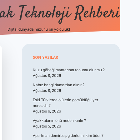
k Teknoloji Rehberi
Dijital dünyada huzurlu bir yolculuk!
vdcasin
Sidebar
SON YAZILAR
Kuzu göbeği mantarının tohumu olur mu ?
Ağustos 8, 2026
Nabız hangi damardan alınır ?
Ağustos 8, 2026
Eski Türklerde ölülerin gömüldüğü yer
neresidir ?
Ağustos 6, 2026
Ayakkabının önü neden kırılır ?
Ağustos 5, 2026
Apartman demirbaş giderlerini kim öder ?