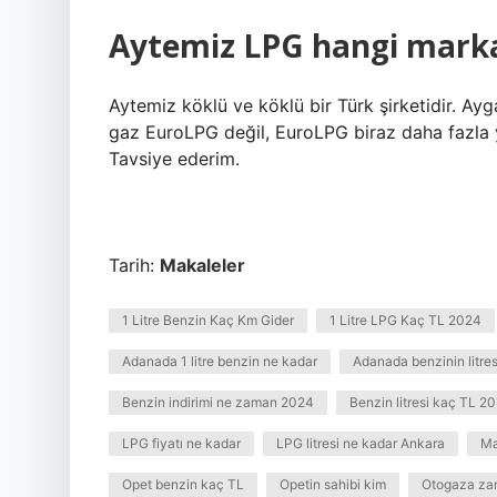
Aytemiz LPG hangi mark
Aytemiz köklü ve köklü bir Türk şirketidir. Ayg
gaz EuroLPG değil, EuroLPG biraz daha fazla ya
Tavsiye ederim.
Tarih:
Makaleler
1 Litre Benzin Kaç Km Gider
1 Litre LPG Kaç TL 2024
Adanada 1 litre benzin ne kadar
Adanada benzinin litres
Benzin indirimi ne zaman 2024
Benzin litresi kaç TL 2
LPG fiyatı ne kadar
LPG litresi ne kadar Ankara
Ma
Opet benzin kaç TL
Opetin sahibi kim
Otogaza zam