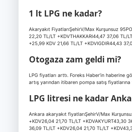
1 lt LPG ne kadar?
Akaryakıt FiyatlarıŞehirV/Max Kurşunsuz 
22,20 TL/LT +KDVTHAKKARI44,47 37,06 TL/L
+25,99 KDV 21,66 TL/LT +KDVIGDIR44,43 37,0
Otogaza zam geldi mi?
LPG fiyatları arttı. Foreks Haber’in haberine g
artış yarından itibaren pompa satış fiyatlarına
LPG litresi ne kadar Anka
Ankara akaryakıt fiyatlarıŞehirV/Max Kurşu
+KDV26,04 21,70 TL/LT +KDVAKYURT43,30 36
36,09 TL/LT +KDV26,04 21,70 TL/LT +KDV43,3