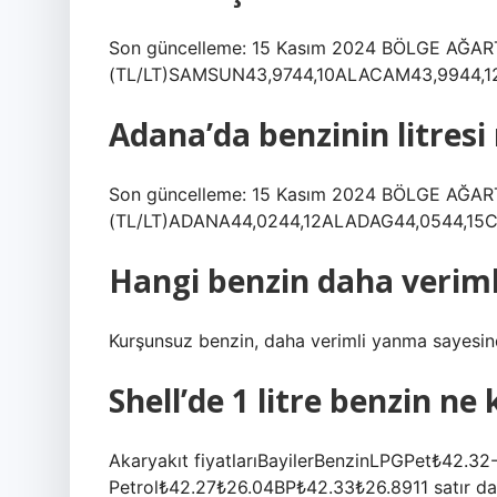
Son güncelleme: 15 Kasım 2024 BÖLGE AĞA
(TL/LT)SAMSUN43,9744,10ALACAM43,9944,12A
Adana’da benzinin litresi
Son güncelleme: 15 Kasım 2024 BÖLGE AĞA
(TL/LT)ADANA44,0244,12ALADAG44,0544,15CE
Hangi benzin daha veriml
Kurşunsuz benzin, daha verimli yanma sayesind
Shell’de 1 litre benzin ne
Akaryakıt fiyatlarıBayilerBenzinLPGPet₺42.32
Petrol₺42.27₺26.04BP₺42.33₺26.8911 satır d