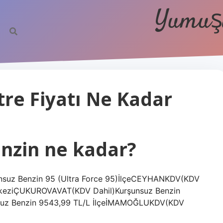
Yumuşa
re Fiyatı Ne Kadar
enzin ne kadar?
şunsuz Benzin 95 (Ultra Force 95)İlçeCEYHANKDV(KDV
erkeziÇUKUROVAVAT(KDV Dahil)Kurşunsuz Benzin
nsuz Benzin 9543,99 TL/L İlçeİMAMOĞLUKDV(KDV