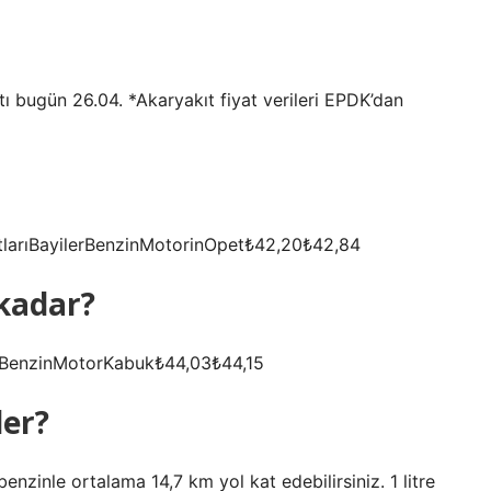
ı bugün 26.04. *Akaryakıt fiyat verileri EPDK’dan
atlarıBayilerBenzinMotorinOpet₺42,20₺42,84
kadar?
lerBenzinMotorKabuk₺44,03₺44,15
der?
benzinle ortalama 14,7 km yol kat edebilirsiniz. 1 litre