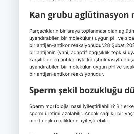
Kan grubu aglütinasyon 
Parçacıkların bir araya toplanması olan aglütina
uyandırabilen bir molekülün) uygun pH ve sıcakl
bir antijen-antikor reaksiyonudur.28 Şubat 20
bir antijenin (yani, adaptif bağışıklık tepkisi 
karşılık gelen antikoruyla karıştırılmasıyla oluş
uyandırabilen bir molekülün uygun pH ve sıcaklı
bir antijen-antikor reaksiyonudur.
Sperm şekil bozukluğu dü
Sperm morfolojisi nasıl iyileştirilebilir? Bir e
sperm üretimi azalabilir. Ancak sağlıklı bir y
morfolojik özelliklerini iyileştirebilir.