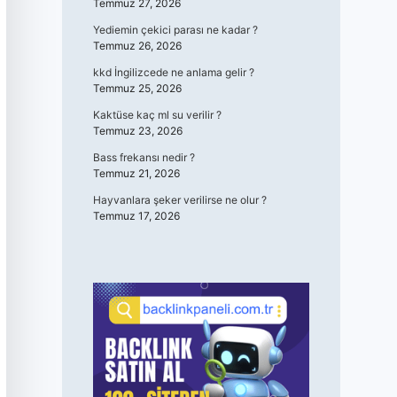
Temmuz 27, 2026
Yediemin çekici parası ne kadar ?
Temmuz 26, 2026
kkd İngilizcede ne anlama gelir ?
Temmuz 25, 2026
Kaktüse kaç ml su verilir ?
Temmuz 23, 2026
Bass frekansı nedir ?
Temmuz 21, 2026
Hayvanlara şeker verilirse ne olur ?
Temmuz 17, 2026