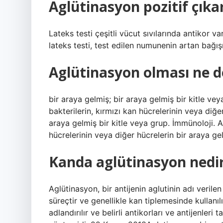
Aglütinasyon pozitif çıka
Lateks testi çeşitli vücut sıvılarında antikor var
lateks testi, test edilen numunenin artan bağışık
Aglütinasyon olması ne 
bir araya gelmiş; bir araya gelmiş bir kitle v
bakterilerin, kırmızı kan hücrelerinin veya diğe
araya gelmiş bir kitle veya grup. İmmünoloji. A
hücrelerinin veya diğer hücrelerin bir araya ge
Kanda aglütinasyon nedi
Aglütinasyon, bir antijenin aglutinin adı verile
süreçtir ve genellikle kan tiplemesinde kullanıl
adlandırılır ve belirli antikorları ve antijenler