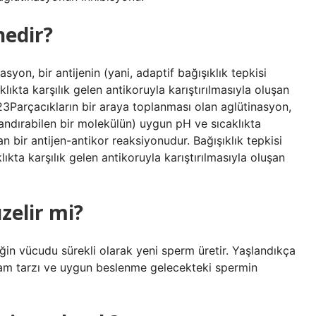
nedir?
syon, bir antijenin (yani, adaptif bağışıklık tepkisi
ıkta karşılık gelen antikoruyla karıştırılmasıyla oluşan
23Parçacıkların bir araya toplanması olan aglütinasyon,
uyandırabilen bir molekülün) uygun pH ve sıcaklıkta
an bir antijen-antikor reaksiyonudur. Bağışıklık tepkisi
kta karşılık gelen antikoruyla karıştırılmasıyla oluşan
zelir mi?
rkeğin vücudu sürekli olarak yeni sperm üretir. Yaşlandıkça
aşam tarzı ve uygun beslenme gelecekteki spermin