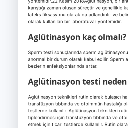
yöntemidir.22 Kasım 2018Aglutinasyon, bir antij
karıştığı zaman oluşan süreçtir ve genellikle ka
lateks fiksasyonu olarak da adlandırılır ve belir
olarak kullanılan bir laboratuvar yöntemidir.
Aglütinasyon kaç olmalı?
Sperm testi sonuçlarında sperm aglütinasyonu 0
anormal bir durum olarak kabul edilir. Sperm a
bezlerin enfeksiyonlarında artar.
Aglütinasyon testi neden 
Aglütinasyon teknikleri rutin olarak bulaşıcı has
transfüzyon tıbbında ve otoimmün hastalığı ola
testlerde kullanılır. Aglütinasyon teknikleri rut
tiplendirmesi için transfüzyon tıbbında ve oto
etmek için ticari testlerde kullanılır. Rutin olarak