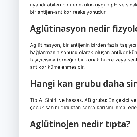
uyandırabilen bir molekülün uygun pH ve sıcaklı
bir antijen-antikor reaksiyonudur.
Aglütinasyon nedir fizyol
Aglütinasyon, bir antijenin birden fazla taşıyıc
bağlanmanın sonucu olarak oluşan antikor küme
taşıyıcısına (örneğin bir konak hücre veya sen
antikor kümelenmesidir.
Hangi kan grubu daha sini
Tip A: Sinirli ve hassas. AB grubu: En çekici v
çocuk sahibi olduktan sonra karısını ihmal ede
Aglütinojen nedir tıpta?