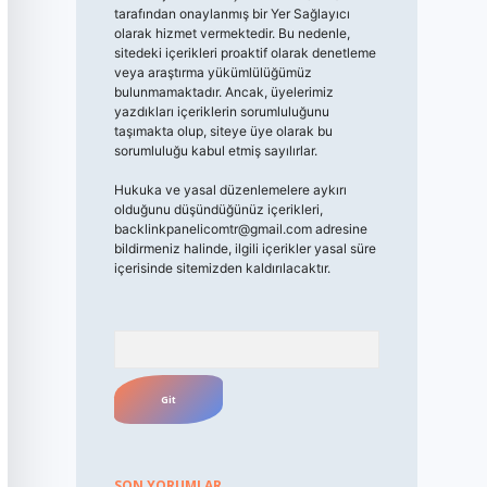
tarafından onaylanmış bir Yer Sağlayıcı
olarak hizmet vermektedir. Bu nedenle,
sitedeki içerikleri proaktif olarak denetleme
veya araştırma yükümlülüğümüz
bulunmamaktadır. Ancak, üyelerimiz
yazdıkları içeriklerin sorumluluğunu
taşımakta olup, siteye üye olarak bu
sorumluluğu kabul etmiş sayılırlar.
Hukuka ve yasal düzenlemelere aykırı
olduğunu düşündüğünüz içerikleri,
backlinkpanelicomtr@gmail.com
adresine
bildirmeniz halinde, ilgili içerikler yasal süre
içerisinde sitemizden kaldırılacaktır.
Arama
SON YORUMLAR