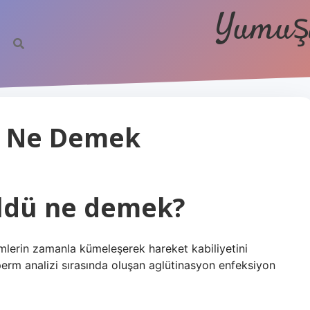
Yumuşa
u Ne Demek
üldü ne demek?
mlerin zamanla kümeleşerek hareket kabiliyetini
perm analizi sırasında oluşan aglütinasyon enfeksiyon