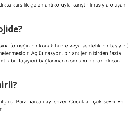
kta karşılık gelen antikoruyla karıştırılmasıyla oluşan
ojide?
ısına (örneğin bir konak hücre veya sentetik bir taşıyıcı)
lenmesidir. Aglütinasyon, bir antijenin birden fazla
tetik bir taşıyıcı) bağlanmanın sonucu olarak oluşan
rli?
e ilginç. Para harcamayı sever. Çocukları çok sever ve
r.