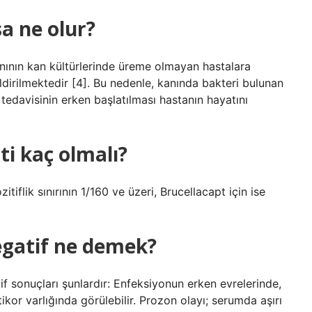
sa ne olur?
ranının kan kültürlerinde üreme olmayan hastalara
ldirilmektedir [4]. Bu nedenle, kanında bakteri bulunan
 tedavisinin erken başlatılması hastanın hayatını
ti kaç olmalı?
tiflik sınırının 1/160 ve üzeri, Brucellacapt için ise
egatif ne demek?
if sonuçları şunlardır: Enfeksiyonun erken evrelerinde,
or varlığında görülebilir. Prozon olayı; serumda aşırı