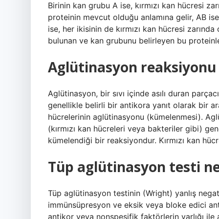
Birinin kan grubu A ise, kırmızı kan hücresi zar
proteinin mevcut olduğu anlamına gelir, AB ise
ise, her ikisinin de kırmızı kan hücresi zarınd
bulunan ve kan grubunu belirleyen bu proteinle
Aglütinasyon reaksiyonu 
Aglütinasyon, bir sıvı içinde asılı duran parçacı
genellikle belirli bir antikora yanıt olarak bir
hücrelerinin aglütinasyonu (kümelenmesi). Aglüt
(kırmızı kan hücreleri veya bakteriler gibi) gene
kümelendiği bir reaksiyondur. Kırmızı kan hüc
Tüp aglütinasyon testi n
Tüp aglütinasyon testinin (Wright) yanlış negat
immünsüpresyon ve eksik veya bloke edici antik
antikor veya nonspesifik faktörlerin varlığı ile