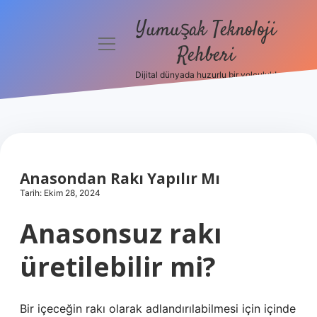
Yumuşak Teknoloji
menüyü
Rehberi
aç
Dijital dünyada huzurlu bir yolculuk!
Anasayfa
Gizlilik
Politikası
Yasal Uyarı
Anasondan Rakı Yapılır Mı
Tarih: Ekim 28, 2024
Hakkımızda
Anasonsuz rakı
üretilebilir mi?
Bir içeceğin rakı olarak adlandırılabilmesi için içinde