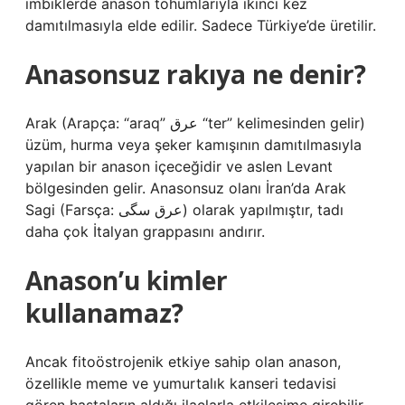
imbiklerde anason tohumlarıyla ikinci kez
damıtılmasıyla elde edilir. Sadece Türkiye’de üretilir.
Anasonsuz rakıya ne denir?
Arak (Arapça: “araq” ﻋﺮﻕ “ter” kelimesinden gelir)
üzüm, hurma veya şeker kamışının damıtılmasıyla
yapılan bir anason içeceğidir ve aslen Levant
bölgesinden gelir. Anasonsuz olanı İran’da Arak
Sagi (Farsça: عرق سگی) olarak yapılmıştır, tadı
daha çok İtalyan grappasını andırır.
Anason’u kimler
kullanamaz?
Ancak fitoöstrojenik etkiye sahip olan anason,
özellikle meme ve yumurtalık kanseri tedavisi