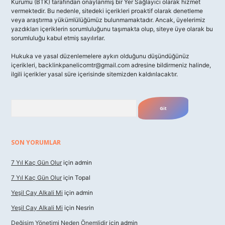
Kurumu (BTK) tarafından onaylanmış bir Yer Sağlayıcı olarak hizmet
vermektedir. Bu nedenle, sitedeki içerikleri proaktif olarak denetleme
veya araştırma yükümlülüğümüz bulunmamaktadır. Ancak, üyelerimiz
yazdıkları içeriklerin sorumluluğunu taşımakta olup, siteye üye olarak bu
sorumluluğu kabul etmiş sayılırlar.
Hukuka ve yasal düzenlemelere aykırı olduğunu düşündüğünüz
içerikleri,
backlinkpanelicomtr@gmail.com
adresine bildirmeniz halinde,
ilgili içerikler yasal süre içerisinde sitemizden kaldırılacaktır.
Arama
SON YORUMLAR
7 Yıl Kaç Gün Olur
için
admin
7 Yıl Kaç Gün Olur
için
Topal
Yeşil Çay Alkali Mi
için
admin
Yeşil Çay Alkali Mi
için
Nesrin
Değişim Yönetimi Neden Önemlidir
için
admin