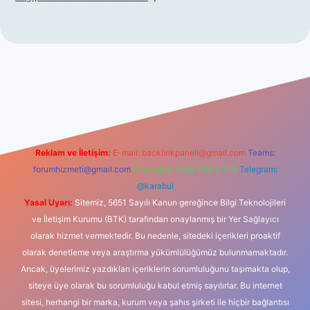
sino
Reklam ve İletişim:
E-mail:
backlinkpaneli@gmail.com
Teams:
forumhizmeti@gmail.com
Whatsapp: 0262 606 0 726
Telegram:
@karabul
Yasal Uyarı:
Sitemiz, 5651 Sayılı Kanun gereğince Bilgi Teknolojileri
ve İletişim Kurumu (BTK) tarafından onaylanmış bir Yer Sağlayıcı
olarak hizmet vermektedir. Bu nedenle, sitedeki içerikleri proaktif
olarak denetleme veya araştırma yükümlülüğümüz bulunmamaktadır.
Ancak, üyelerimiz yazdıkları içeriklerin sorumluluğunu taşımakta olup,
siteye üye olarak bu sorumluluğu kabul etmiş sayılırlar. Bu internet
sitesi, herhangi bir marka, kurum veya şahıs şirketi ile hiçbir bağlantısı