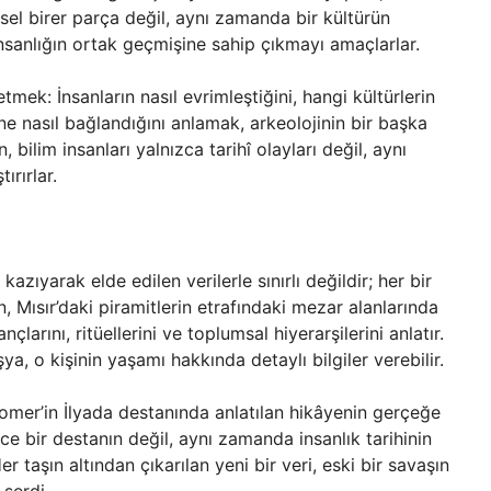
sel birer parça değil, aynı zamanda bir kültürün
insanlığın ortak geçmişine sahip çıkmayı amaçlarlar.
tmek: İnsanların nasıl evrimleştiğini, hangi kültürlerin
ine nasıl bağlandığını anlamak, arkeolojinin bir başka
n, bilim insanları yalnızca tarihî olayları değil, aynı
ırırlar.
azıyarak elde edilen verilerle sınırlı değildir; her bir
n, Mısır’daki piramitlerin etrafındaki mezar alanlarında
larını, ritüellerini ve toplumsal hiyerarşilerini anlatır.
a, o kişinin yaşamı hakkında detaylı bilgiler verebilir.
 Homer’in İlyada destanında anlatılan hikâyenin gerçeğe
e bir destanın değil, aynı zamanda insanlık tarihinin
r taşın altından çıkarılan yeni bir veri, eski bir savaşın