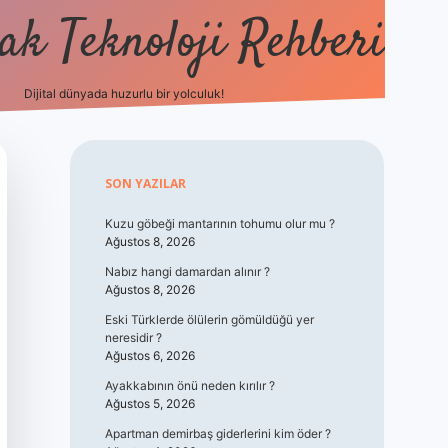
k Teknoloji Rehberi
Dijital dünyada huzurlu bir yolculuk!
vdcasino
Sidebar
SON YAZILAR
Kuzu göbeği mantarının tohumu olur mu ?
Ağustos 8, 2026
Nabız hangi damardan alınır ?
Ağustos 8, 2026
Eski Türklerde ölülerin gömüldüğü yer
neresidir ?
Ağustos 6, 2026
Ayakkabının önü neden kırılır ?
Ağustos 5, 2026
Apartman demirbaş giderlerini kim öder ?