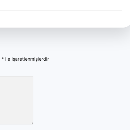
r
*
ile işaretlenmişlerdir