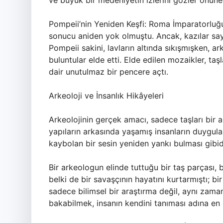
ve büyük bir medeniyetin izlerini gözler önüne
Pompeii’nin Yeniden Keşfi: Roma İmparatorluğ
sonucu aniden yok olmuştu. Ancak, kazılar say
Pompeii sakini, lavların altında sıkışmışken, a
buluntular elde etti. Elde edilen mozaikler, taş
dair unutulmaz bir pencere açtı.
Arkeoloji ve İnsanlık Hikâyeleri
Arkeolojinin gerçek amacı, sadece taşları bir a
yapıların arkasında yaşamış insanların duygular
kaybolan bir sesin yeniden yankı bulması gibid
Bir arkeologun elinde tuttuğu bir taş parçası, b
belki de bir savaşçının hayatını kurtarmıştı; b
sadece bilimsel bir araştırma değil, aynı zama
bakabilmek, insanın kendini tanıması adına en g