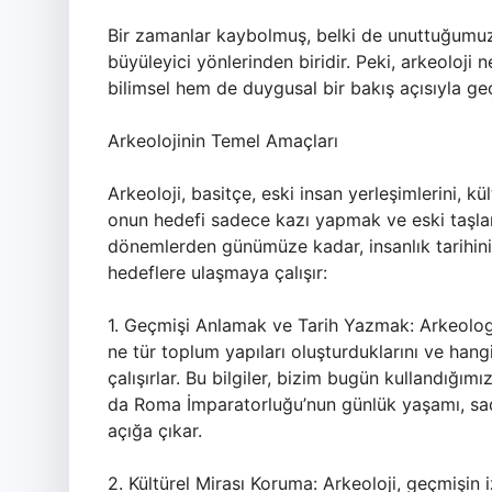
Bir zamanlar kaybolmuş, belki de unuttuğumuz
büyüleyici yönlerinden biridir. Peki, arkeoloji
bilimsel hem de duygusal bir bakış açısıyla geç
Arkeolojinin Temel Amaçları
Arkeoloji, basitçe, eski insan yerleşimlerini, kü
onun hedefi sadece kazı yapmak ve eski taşları
dönemlerden günümüze kadar, insanlık tarihinin
hedeflere ulaşmaya çalışır:
1. Geçmişi Anlamak ve Tarih Yazmak: Arkeologla
ne tür toplum yapıları oluşturduklarını ve hangi
çalışırlar. Bu bilgiler, bizim bugün kullandığımı
da Roma İmparatorluğu’nun günlük yaşamı, sade
açığa çıkar.
2. Kültürel Mirası Koruma: Arkeoloji, geçmişin i