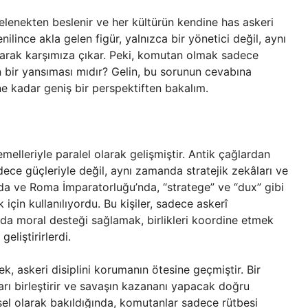
 gelenekten beslenir ve her kültürün kendine has askeri
ince akla gelen figür, yalnızca bir yönetici değil, aynı
i olarak karşımıza çıkar. Peki, komutan olmak sadece
ının bir yansıması mıdır? Gelin, bu sorunun cevabına
ne kadar geniş bir perspektiften bakalım.
emelleriyle paralel olarak gelişmiştir. Antik çağlardan
dece güçleriyle değil, aynı zamanda stratejik zekâları ve
an’da ve Roma İmparatorluğu’nda, “stratege” ve “dux” gibi
için kullanılıyordu. Bu kişiler, sadece askerî
a moral desteği sağlamak, birlikleri koordine etmek
geliştirirlerdi.
, askeri disiplini korumanın ötesine geçmiştir. Bir
arı birleştirir ve savaşın kazananı yapacak doğru
rihsel olarak bakıldığında, komutanlar sadece rütbesi