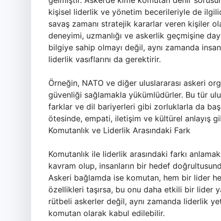
gelmiştir. Askerde kime komutan denir sorusun
kişisel liderlik ve yönetim becerileriyle de ilgil
savaş zamanı stratejik kararlar veren kişiler ol
deneyimi, uzmanlığı ve askerlik geçmişine day
bilgiye sahip olmayı değil, aynı zamanda insan y
liderlik vasıflarını da gerektirir.
Örneğin, NATO ve diğer uluslararası askeri or
güvenliği sağlamakla yükümlüdürler. Bu tür ulu
farklar ve dil bariyerleri gibi zorluklarla da b
ötesinde, empati, iletişim ve kültürel anlayış g
Komutanlık ve Liderlik Arasındaki Fark
Komutanlık ile liderlik arasındaki farkı anlamak
kavram olup, insanların bir hedef doğrultusund
Askeri bağlamda ise komutan, hem bir lider hem
özellikleri taşırsa, bu onu daha etkili bir lid
rütbeli askerler değil, aynı zamanda liderlik y
komutan olarak kabul edilebilir.