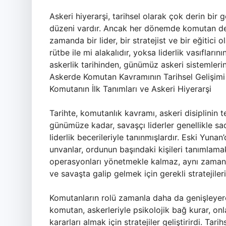
Askeri hiyerarşi, tarihsel olarak çok derin bir
düzeni vardır. Ancak her dönemde komutan denil
zamanda bir lider, bir stratejist ve bir eğitic
rütbe ile mi alakalıdır, yoksa liderlik vasıflar
askerlik tarihinden, günümüz askeri sistemleri
Askerde Komutan Kavramının Tarihsel Gelişimi
Komutanın İlk Tanımları ve Askeri Hiyerarşi
Tarihte, komutanlık kavramı, askeri disiplinin t
günümüze kadar, savaşçı liderler genellikle sa
liderlik becerileriyle tanınmışlardır. Eski Yun
unvanlar, ordunun başındaki kişileri tanımlamak 
operasyonları yönetmekle kalmaz, aynı zamand
ve savaşta galip gelmek için gerekli stratejileri 
Komutanların rolü zamanla daha da genişleyerek
komutan, askerleriyle psikolojik bağ kurar, onl
kararları almak için stratejiler geliştirirdi. Ta