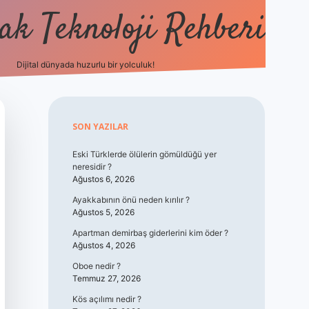
k Teknoloji Rehberi
Dijital dünyada huzurlu bir yolculuk!
vdcasino
Sidebar
SON YAZILAR
Eski Türklerde ölülerin gömüldüğü yer
neresidir ?
Ağustos 6, 2026
Ayakkabının önü neden kırılır ?
Ağustos 5, 2026
Apartman demirbaş giderlerini kim öder ?
Ağustos 4, 2026
Oboe nedir ?
Temmuz 27, 2026
Kös açılımı nedir ?