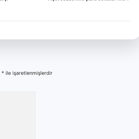
r
*
ile işaretlenmişlerdir