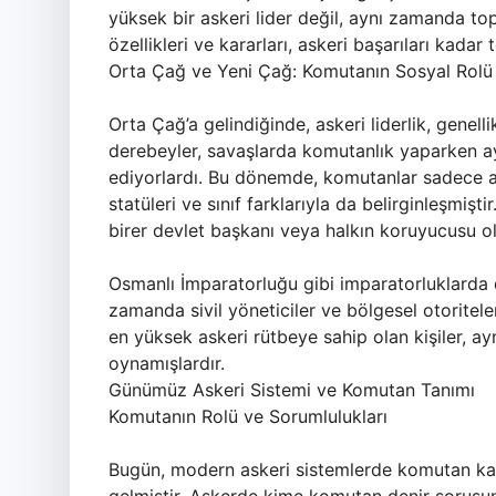
yüksek bir askeri lider değil, aynı zamanda top
özellikleri ve kararları, askeri başarıları kadar
Orta Çağ ve Yeni Çağ: Komutanın Sosyal Rolü
Orta Çağ’a gelindiğinde, askeri liderlik, genelli
derebeyler, savaşlarda komutanlık yaparken a
ediyorlardı. Bu dönemde, komutanlar sadece as
statüleri ve sınıf farklarıyla da belirginleşmişt
birer devlet başkanı veya halkın koruyucusu ol
Osmanlı İmparatorluğu gibi imparatorluklarda d
zamanda sivil yöneticiler ve bölgesel otoritel
en yüksek askeri rütbeye sahip olan kişiler, 
oynamışlardır.
Günümüz Askeri Sistemi ve Komutan Tanımı
Komutanın Rolü ve Sorumlulukları
Bugün, modern askeri sistemlerde komutan kav