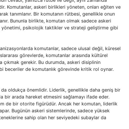
un cevabı, yalnızca rütbe ile değil, aynı zamanda
idir. Komutanlar, askeri birlikleri yöneten, onları eğiten ve
arak tanımlanır. Bir komutanın rütbesi, genellikle onun
anır. Bununla birlikte, komutan olmak sadece askeri
önetimi, psikolojik taktikler ve strateji geliştirme gibi
ganizasyonlarda komutanlar, sadece ulusal değil, küresel
slararası görevlerde, komutanlar arasında kültürel
aşa çıkmak gerekir. Bu durumda, askeri disiplinin
ibi beceriler de komutanlık görevinde kritik rol oynar.
 da oldukça önemlidir. Liderlik, genellikle daha geniş bir
a bir arada hareket etmesini sağlamayı ifade eder.
 de bir otorite figürüdür. Ancak her komutan, liderlik
er yapar. Bugünün askeri sistemlerinde, sadece yüksek
eteneklerine sahip olan her seviyedeki subaylar da