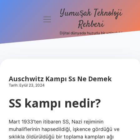
Yumuşak Teknoloji
menüyü
Rehberi
aç
Dijital dünyada huzurlu bir yolculuk!
Anasayfa
Gizlilik
Politikası
Yasal Uyarı
Auschwitz Kampı Ss Ne Demek
Tarih: Eylül 23, 2024
Hakkımızda
SS kampı nedir?
Mart 1933’ten itibaren SS, Nazi rejiminin
muhaliflerinin hapsedildiği, işkence gördüğü ve
sıklıkla öldürüldüğü bir toplama kampları ağı