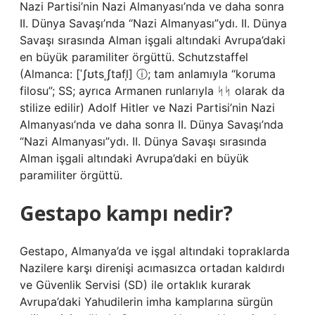
Nazi Partisi’nin Nazi Almanyası’nda ve daha sonra
II. Dünya Savaşı’nda “Nazi Almanyası”ydı. II. Dünya
Savaşı sırasında Alman işgali altındaki Avrupa’daki
en büyük paramiliter örgüttü. Schutzstaffel
(Almanca: [ˈʃʊtsˌʃtafl̩] ⓘ; tam anlamıyla “koruma
filosu”; SS; ayrıca Armanen runlarıyla ᛋᛋ olarak da
stilize edilir) Adolf Hitler ve Nazi Partisi’nin Nazi
Almanyası’nda ve daha sonra II. Dünya Savaşı’nda
“Nazi Almanyası”ydı. II. Dünya Savaşı sırasında
Alman işgali altındaki Avrupa’daki en büyük
paramiliter örgüttü.
Gestapo kampı nedir?
Gestapo, Almanya’da ve işgal altındaki topraklarda
Nazilere karşı direnişi acımasızca ortadan kaldırdı
ve Güvenlik Servisi (SD) ile ortaklık kurarak
Avrupa’daki Yahudilerin imha kamplarına sürgün