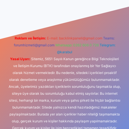
ino
Reklam ve İletişim:
E-mail:
backlinkpaneli@gmail.com
Teams:
forumhizmeti@gmail.com
Whatsapp: 0262 606 0 726
Telegram:
@karabul
Yasal Uyarı:
Sitemiz, 5651 Sayılı Kanun gereğince Bilgi Teknolojileri
ve İletişim Kurumu (BTK) tarafından onaylanmış bir Yer Sağlayıcı
olarak hizmet vermektedir. Bu nedenle, sitedeki içerikleri proaktif
olarak denetleme veya araştırma yükümlülüğümüz bulunmamaktadır.
Ancak, üyelerimiz yazdıkları içeriklerin sorumluluğunu taşımakta olup,
siteye üye olarak bu sorumluluğu kabul etmiş sayılırlar. Bu internet
sitesi, herhangi bir marka, kurum veya şahıs şirketi ile hiçbir bağlantısı
bulunmamaktadır. Sitede yalnızca kendi hazırladığımız makaleler
paylaşılmaktadır. Burada yer alan içerikler haber niteliği taşımamakta
olup, gerçek kurum ve kişiler hakkında paylaşım yapılmamaktadır.
Gerçek kurum ve kişiler ile isim benzerlikleri tamamen tesadüfidir.