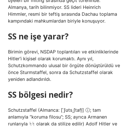
üyeleri bir miting sırasında geçit töreninde.
Almanya, tarih bilinmiyor. SS lideri Heinrich
Himmler, resmi bir teftiş sırasında Dachau toplama
kampındaki mahkumlardan biriyle konuşuyor.
SS ne işe yarar?
Birimin görevi, NSDAP toplantıları ve etkinliklerinde
Hitler’i kişisel olarak korumaktı. Aynı yıl,
Schutzkommando ulusal bir örgüte dönüştürüldü ve
önce Sturmstaffel, sonra da Schutzstaffel olarak
yeniden adlandırıldı.
SS bölgesi nedir?
Schutzstaffel (Almanca: [ˈʃʊtsˌʃtafl̩] ⓘ; tam
anlamıyla “koruma filosu”; SS; ayrıca Armanen
runlarıyla ᛋᛋ olarak da stilize edilir) Adolf Hitler ve