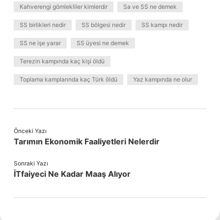
Kahverengi gömlekliler kimlerdir
Sa ve SS ne demek
SS birlikleri nedir
SS bölgesi nedir
SS kampı nedir
SS ne işe yarar
SS üyesi ne demek
Terezin kampında kaç kişi öldü
Toplama kamplarında kaç Türk öldü
Yaz kampında ne olur
Önceki Yazı
Tarımın Ekonomik Faaliyetleri Nelerdir
Sonraki Yazı
İTfaiyeci Ne Kadar Maaş Alıyor