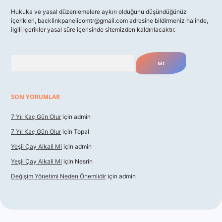
Hukuka ve yasal düzenlemelere aykırı olduğunu düşündüğünüz
içerikleri,
backlinkpanelicomtr@gmail.com
adresine bildirmeniz halinde,
ilgili içerikler yasal süre içerisinde sitemizden kaldırılacaktır.
Arama
SON YORUMLAR
7 Yıl Kaç Gün Olur
için
admin
7 Yıl Kaç Gün Olur
için
Topal
Yeşil Çay Alkali Mi
için
admin
Yeşil Çay Alkali Mi
için
Nesrin
Değişim Yönetimi Neden Önemlidir
için
admin