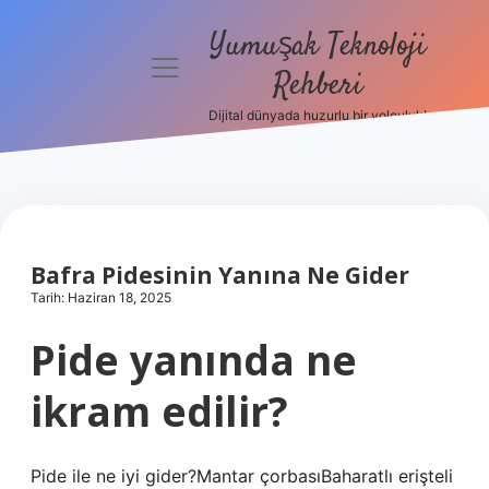
Yumuşak Teknoloji
menüyü
Rehberi
aç
Dijital dünyada huzurlu bir yolculuk!
Anasayfa
Gizlilik
Politikası
Yasal Uyarı
Bafra Pidesinin Yanına Ne Gider
Tarih: Haziran 18, 2025
Hakkımızda
Pide yanında ne
ikram edilir?
Pide ile ne iyi gider?Mantar çorbasıBaharatlı erişteli