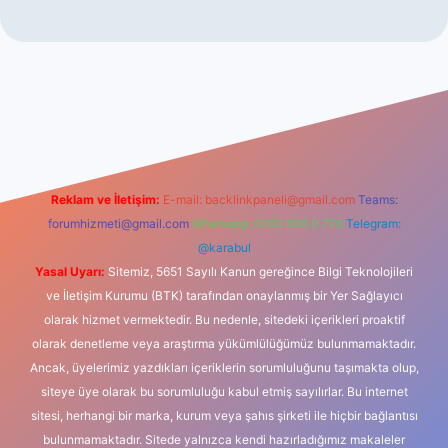
sino
Reklam ve İletişim:
E-mail:
backlinkpaneli@gmail.com
Teams:
forumhizmeti@gmail.com
Whatsapp: 0262 606 0 726
Telegram:
@karabul
Yasal Uyarı:
Sitemiz, 5651 Sayılı Kanun gereğince Bilgi Teknolojileri
ve İletişim Kurumu (BTK) tarafından onaylanmış bir Yer Sağlayıcı
olarak hizmet vermektedir. Bu nedenle, sitedeki içerikleri proaktif
olarak denetleme veya araştırma yükümlülüğümüz bulunmamaktadır.
Ancak, üyelerimiz yazdıkları içeriklerin sorumluluğunu taşımakta olup,
siteye üye olarak bu sorumluluğu kabul etmiş sayılırlar. Bu internet
sitesi, herhangi bir marka, kurum veya şahıs şirketi ile hiçbir bağlantısı
bulunmamaktadır. Sitede yalnızca kendi hazırladığımız makaleler