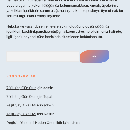
vermektedir. Bu nedenle, sitedeki içerikleri proaktif olarak denetleme
veya araştırma yükümlülüğümüz bulunmamaktadır. Ancak, üyelerimiz
yazdıkları içeriklerin sorumluluğunu taşımakta olup, siteye üye olarak bu
sorumluluğu kabul etmiş sayılırlar.
Hukuka ve yasal düzenlemelere aykırı olduğunu düşündüğünüz
içerikleri,
backlinkpanelicomtr@gmail.com
adresine bildirmeniz halinde,
ilgili içerikler yasal süre içerisinde sitemizden kaldırılacaktır.
Arama
SON YORUMLAR
7 Yıl Kaç Gün Olur
için
admin
7 Yıl Kaç Gün Olur
için
Topal
Yeşil Çay Alkali Mi
için
admin
Yeşil Çay Alkali Mi
için
Nesrin
Değişim Yönetimi Neden Önemlidir
için
admin