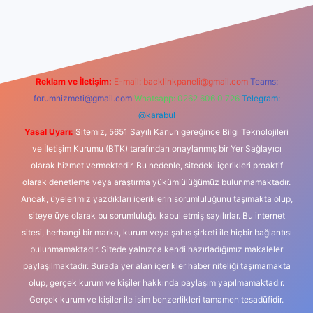
casino
Reklam ve İletişim:
E-mail:
backlinkpaneli@gmail.com
Teams:
forumhizmeti@gmail.com
Whatsapp: 0262 606 0 726
Telegram:
@karabul
Yasal Uyarı:
Sitemiz, 5651 Sayılı Kanun gereğince Bilgi Teknolojileri
ve İletişim Kurumu (BTK) tarafından onaylanmış bir Yer Sağlayıcı
olarak hizmet vermektedir. Bu nedenle, sitedeki içerikleri proaktif
olarak denetleme veya araştırma yükümlülüğümüz bulunmamaktadır.
Ancak, üyelerimiz yazdıkları içeriklerin sorumluluğunu taşımakta olup,
siteye üye olarak bu sorumluluğu kabul etmiş sayılırlar. Bu internet
sitesi, herhangi bir marka, kurum veya şahıs şirketi ile hiçbir bağlantısı
bulunmamaktadır. Sitede yalnızca kendi hazırladığımız makaleler
paylaşılmaktadır. Burada yer alan içerikler haber niteliği taşımamakta
olup, gerçek kurum ve kişiler hakkında paylaşım yapılmamaktadır.
Gerçek kurum ve kişiler ile isim benzerlikleri tamamen tesadüfidir.