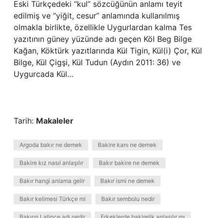
Eski Türkçedeki “kul” sözcüğünün anlamı teyit
edilmiş ve “yiğit, cesur” anlamında kullanılmış
olmakla birlikte, özellikle Uygurlardan kalma Tes
yazıtının güney yüzünde adı geçen Köl Beg Bilge
Kağan, Köktürk yazıtlarında Kül Tigin, Kül(i) Çor, Kül
Bilge, Kül Çigşi, Kül Tudun (Aydın 2011: 36) ve
Uygurcada Kül…
Tarih:
Makaleler
Argoda bakır ne demek
Bakire kanı ne demek
Bakire kız nasıl anlaşılır
Bakır bakire ne demek
Bakır hangi anlama gelir
Bakır ismi ne demek
Bakır kelimesi Türkçe mi
Bakır sembolu nedir
Bakırın Latince adı nedir
Erkeklerde bakirelik anlaşılır mı