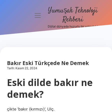
Yumuşak Teknoloji
menüyü
Rehberi
aç
Dijital dünyada huzurlu bir yolculuk!
Anasayfa
Gizlilik
Politikası
Yasal Uyarı
Bakır Eski Türkçede Ne Demek
Tarih: Kasım 22, 2024
Hakkımızda
Eski dilde bakır ne
demek?
çikte ‘bakır (kırmızı)’, Ulç.