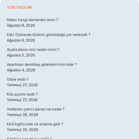
Sidebar
SON YAZILAR
Nabız hangi damardan alınır ?
Ağustos 8, 2026
Eski Türklerde ölülerin gömüldüğü yer neresidir ?
Ağustos 6, 2026
Ayakkabının önü neden kırılır ?
Ağustos 5, 2026
Apartman demirbaş giderlerini kim öder ?
Ağustos 4, 2026
Oboe nedir ?
Temmuz 27, 2026
Kös açılımı nedir ?
Temmuz 27, 2026
Yediemin çekici parası ne kadar ?
Temmuz 26, 2026
kkd İngilizcede ne anlama gelir ?
Temmuz 25, 2026
Kaktüse kaç ml su verilir ?