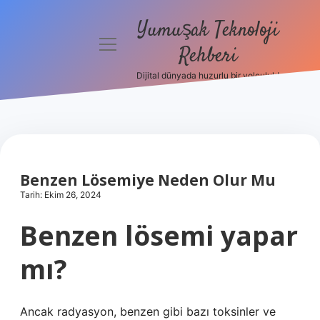
Yumuşak Teknoloji
menüyü
Rehberi
aç
Dijital dünyada huzurlu bir yolculuk!
Anasayfa
Gizlilik
Politikası
Yasal Uyarı
Benzen Lösemiye Neden Olur Mu
Tarih: Ekim 26, 2024
Hakkımızda
Benzen lösemi yapar
mı?
Ancak radyasyon, benzen gibi bazı toksinler ve