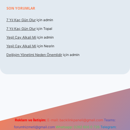
SON YORUMLAR
7 Yıl Kaç Gün Olur
için
admin
7 Yıl Kaç Gün Olur
için
Topal
Yeşil Çay Alkali Mi
için
admin
Yeşil Çay Alkali Mi
için
Nesrin
Değişim Yönetimi Neden Önemlidir
için
admin
sino
Reklam ve İletişim:
E-mail:
backlinkpaneli@gmail.com
Teams:
forumhizmeti@gmail.com
Whatsapp: 0262 606 0 726
Telegram: