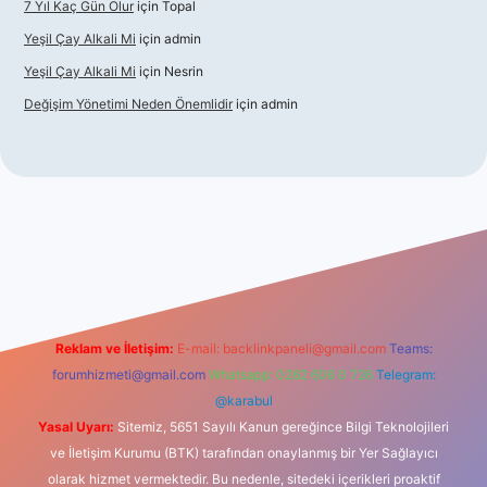
7 Yıl Kaç Gün Olur
için
Topal
Yeşil Çay Alkali Mi
için
admin
Yeşil Çay Alkali Mi
için
Nesrin
Değişim Yönetimi Neden Önemlidir
için
admin
casino
Reklam ve İletişim:
E-mail:
backlinkpaneli@gmail.com
Teams:
forumhizmeti@gmail.com
Whatsapp: 0262 606 0 726
Telegram:
@karabul
Yasal Uyarı:
Sitemiz, 5651 Sayılı Kanun gereğince Bilgi Teknolojileri
ve İletişim Kurumu (BTK) tarafından onaylanmış bir Yer Sağlayıcı
olarak hizmet vermektedir. Bu nedenle, sitedeki içerikleri proaktif