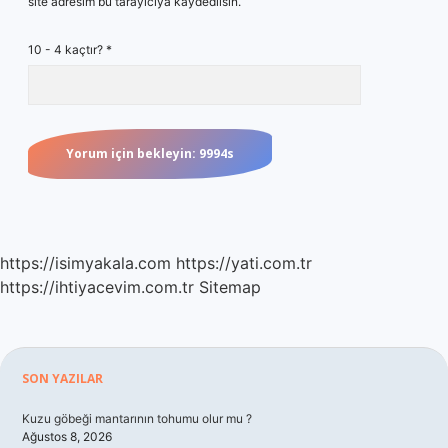
site adresim bu tarayıcıya kaydedilsin.
10 - 4 kaçtır?
*
https://isimyakala.com
https://yati.com.tr
https://ihtiyacevim.com.tr
Sitemap
Sidebar
SON YAZILAR
Kuzu göbeği mantarının tohumu olur mu ?
Ağustos 8, 2026