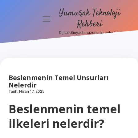
Yumuşak Teknoloji
menüyü
Rehberi
aç
Dijital dünyada huzurlu bir yolculuk!
Anasayfa
Gizlilik
Politikası
Yasal Uyarı
Beslenmenin Temel Unsurları
Nelerdir
Hakkımızda
Tarih: Nisan 17, 2025
Beslenmenin temel
ilkeleri nelerdir?