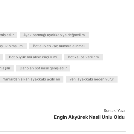
işletilir
Ayak parmağı ayakkabıya değmeli mi
şluk olmalı mı
Bot alırken kaç numara alınmalı
Bot büyük mü alınır küçük mü
Bot kalıba verilir mi
laşılır
Dar olan bot nasıl genişletilir
Yanlardan sıkan ayakkabı açılır mı
Yeni ayakkabı neden vurur
Sonraki Yazı
Engin Akyürek Nasil Unlu Oldu