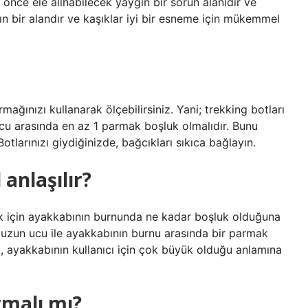
k önce ele alınabilecek yaygın bir sorun alanıdır ve
n bir alandır ve kaşıklar iyi bir esneme için mükemmel
ağınızı kullanarak ölçebilirsiniz. Yani; trekking botları
ucu arasında en az 1 parmak boşluk olmalıdır. Bunu
Botlarınızı giydiğinizde, bağcıkları sıkıca bağlayın.
anlaşılır?
k için ayakkabının burnunda ne kadar boşluk olduğuna
n uzun ucu ile ayakkabının burnu arasında bir parmak
k, ayakkabının kullanıcı için çok büyük olduğu anlamına
malı mı?