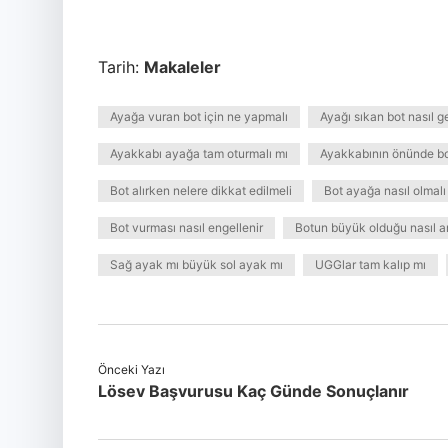
Tarih:
Makaleler
Ayağa vuran bot için ne yapmalı
Ayağı sıkan bot nasıl gen
Ayakkabı ayağa tam oturmalı mı
Ayakkabının önünde bo
Bot alırken nelere dikkat edilmeli
Bot ayağa nasıl olmalı
Bot vurması nasıl engellenir
Botun büyük olduğu nasıl an
Sağ ayak mı büyük sol ayak mı
UGGlar tam kalıp mı
Önceki Yazı
Lösev Başvurusu Kaç Günde Sonuçlanır