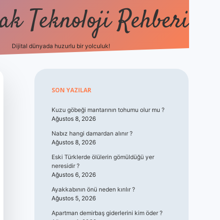
k Teknoloji Rehberi
Dijital dünyada huzurlu bir yolculuk!
vdcasino
Sidebar
SON YAZILAR
Kuzu göbeği mantarının tohumu olur mu ?
Ağustos 8, 2026
Nabız hangi damardan alınır ?
Ağustos 8, 2026
Eski Türklerde ölülerin gömüldüğü yer
neresidir ?
Ağustos 6, 2026
Ayakkabının önü neden kırılır ?
Ağustos 5, 2026
Apartman demirbaş giderlerini kim öder ?