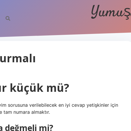
Yumuşa
Durmalı
ır küçük mü?
yim sorusuna verilebilecek en iyi cevap yetişkinler için
se tam numara almaktır.
 değmeli mi?