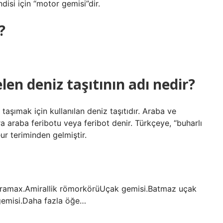
isi için “motor gemisi”dir.
?
en deniz taşıtının adı nedir?
taşımak için kullanılan deniz taşıtıdır. Araba ve
ra araba feribotu veya feribot denir. Türkçeye, “buharlı
r teriminden gelmiştir.
.Aframax.Amirallik römorkörüUçak gemisi.Batmaz uçak
 gemisi.Daha fazla öğe…