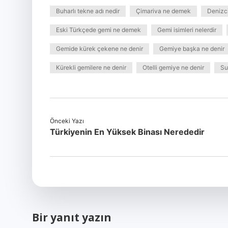
Buharlı tekne adı nedir
Çimariva ne demek
Denizci
Eski Türkçede gemi ne demek
Gemi isimleri nelerdir
Gemide kürek çekene ne denir
Gemiye başka ne denir
Kürekli gemilere ne denir
Otelli gemiye ne denir
Su
Önceki Yazı
Türkiyenin En Yüksek Binası Nerededir
Bir yanıt yazın