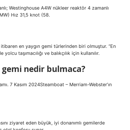
lı; Westinghouse A4W nükleer reaktör 4 zamanlı
 MW) Hız 31,5 knot (58.
 itibaren en yaygın gemi türlerinden biri olmuştur. “En
yolcu taşımacılığı ve balıkçılık için kullanılır.
n gemi nedir bulmaca?
lamı. 7 Kasım 2024Steamboat – Merriam-Webster’ın
tasını ziyaret eden büyük, iyi donanımlı gemilerde
ks otel konforu sunar.