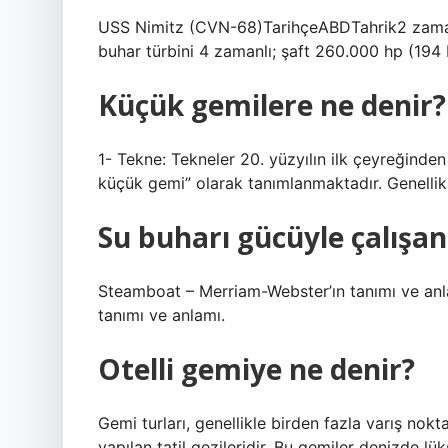
USS Nimitz (CVN-68)TarihçeABDTahrik2 zaman
buhar türbini 4 zamanlı; şaft 260.000 hp (194
Küçük gemilere ne denir?
1- Tekne: Tekneler 20. yüzyılın ilk çeyreğinden
küçük gemi” olarak tanımlanmaktadır. Genellikle 
Su buharı gücüyle çalışa
Steamboat – Merriam-Webster’ın tanımı ve an
tanımı ve anlamı.
Otelli gemiye ne denir?
Gemi turları, genellikle birden fazla varış nok
yapılan tatil gezileridir. Bu gemiler denizde lü