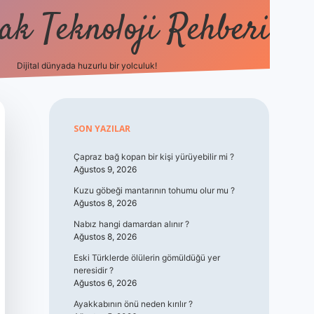
k Teknoloji Rehberi
Dijital dünyada huzurlu bir yolculuk!
vdcasino
Sidebar
SON YAZILAR
Çapraz bağ kopan bir kişi yürüyebilir mi ?
Ağustos 9, 2026
Kuzu göbeği mantarının tohumu olur mu ?
Ağustos 8, 2026
Nabız hangi damardan alınır ?
Ağustos 8, 2026
Eski Türklerde ölülerin gömüldüğü yer
neresidir ?
Ağustos 6, 2026
Ayakkabının önü neden kırılır ?