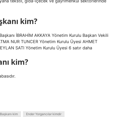
yana tekstil, gıda-içecek ve gayrimenkul sektörlerinde
şkanı kim?
kanı İBRAHİM AKKAYA Yönetim Kurulu Başkan Vekili
FATMA NUR TUNCER Yönetim Kurulu Üyesi AHMET
EYLAN SATI Yönetim Kurulu Üyesi 6 satır daha
anı kim?
abasıdır.
 Başkanı kim
Ender Yorgancılar kimdir