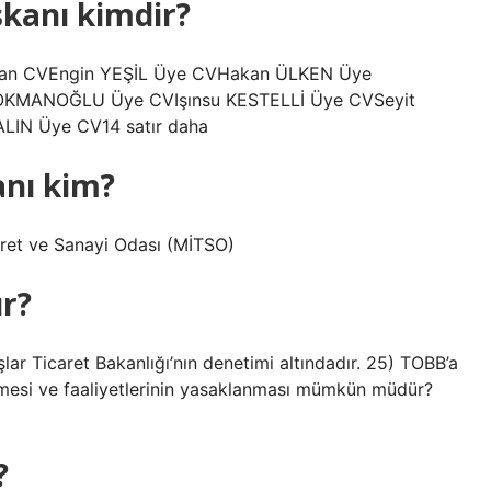
şkanı kimdir?
şkan CVEngin YEŞİL Üye CVHakan ÜLKEN Üye
OKMANOĞLU Üye CVIşınsu KESTELLİ Üye CVSeyit
IN Üye CV14 satır daha
anı kim?
ret ve Sanayi Odası (MİTSO)
ır?
lar Ticaret Bakanlığı’nın denetimi altındadır. 25) TOBB’a
ilmesi ve faaliyetlerinin yasaklanması mümkün müdür?
?