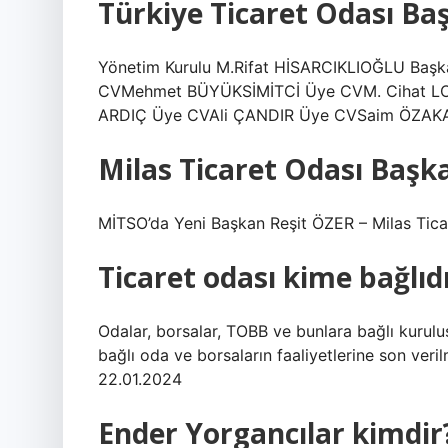
Türkiye Ticaret Odası Ba
Yönetim Kurulu M.Rifat HİSARCIKLIOĞLU Ba
CVMehmet BÜYÜKSİMİTCİ Üye CVM. Cihat L
ARDIÇ Üye CVAli ÇANDIR Üye CVSaim ÖZAKAL
Milas Ticaret Odası Başk
MİTSO’da Yeni Başkan Reşit ÖZER – Milas Tica
Ticaret odası kime bağlıd
Odalar, borsalar, TOBB ve bunlara bağlı kuruluş
bağlı oda ve borsaların faaliyetlerine son ver
22.01.2024
Ender Yorgancılar kimdir