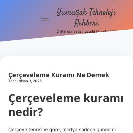
Yumuşak Teknoloji
menüyü
Rehberi
aç
Dijital dünyada huzurlu bir yolculuk!
Anasayfa
Gizlilik
Politikası
Yasal Uyarı
Çerçeveleme Kuramı Ne Demek
Tarih: Nisan 3, 2025
Hakkımızda
Çerçeveleme kuramı
nedir?
Çerçeve teorisine göre, medya sadece gündemi