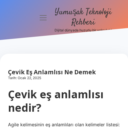
Yumuşak Teknoloji
menüyü
Rehberi
aç
Dijital dünyada huzurlu bir yolculuk!
Anasayfa
Gizlilik
Politikası
Yasal Uyarı
Çevik Eş Anlamlısı Ne Demek
Tarih: Ocak 22, 2025
Hakkımızda
Çevik eş anlamlısı
nedir?
Agile kelimesinin eş anlamlıları olan kelimeler listesi: