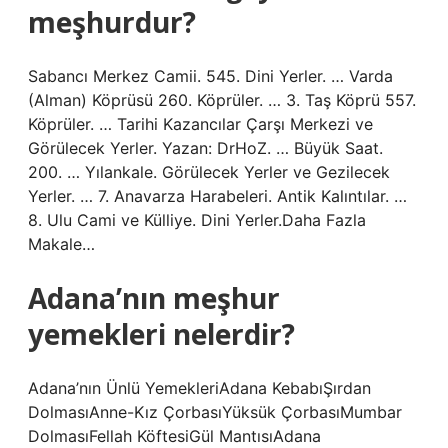
meşhurdur?
Sabancı Merkez Camii. 545. Dini Yerler. … Varda
(Alman) Köprüsü 260. Köprüler. … 3. Taş Köprü 557.
Köprüler. … Tarihi Kazancılar Çarşı Merkezi ve
Görülecek Yerler. Yazan: DrHoZ. … Büyük Saat.
200. … Yılankale. Görülecek Yerler ve Gezilecek
Yerler. … 7. Anavarza Harabeleri. Antik Kalıntılar. …
8. Ulu Cami ve Külliye. Dini Yerler.Daha Fazla
Makale…
Adana’nın meşhur
yemekleri nelerdir?
Adana’nın Ünlü YemekleriAdana KebabıŞırdan
DolmasıAnne-Kız ÇorbasıYüksük ÇorbasıMumbar
DolmasıFellah KöftesiGül MantısıAdana