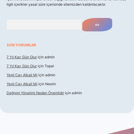
ilgili içerikler yasal süre içerisinde sitemizden kaldırılacaktır.
Arama
SON YORUMLAR
7 Yıl Kaç Gün Olur
için
admin
7 Yıl Kaç Gün Olur
için
Topal
Yeşil Çay Alkali Mi
için
admin
Yeşil Çay Alkali Mi
için
Nesrin
Değişim Yönetimi Neden Önemlidir
için
admin
vdcasino