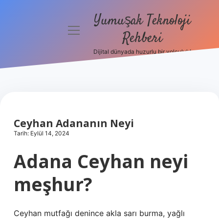
Yumuşak Teknoloji
menüyü
Rehberi
aç
Dijital dünyada huzurlu bir yolculuk!
Anasayfa
Gizlilik
Politikası
Yasal Uyarı
Ceyhan Adananın Neyi
Tarih: Eylül 14, 2024
Hakkımızda
Adana Ceyhan neyi
meşhur?
Ceyhan mutfağı denince akla sarı burma, yağlı