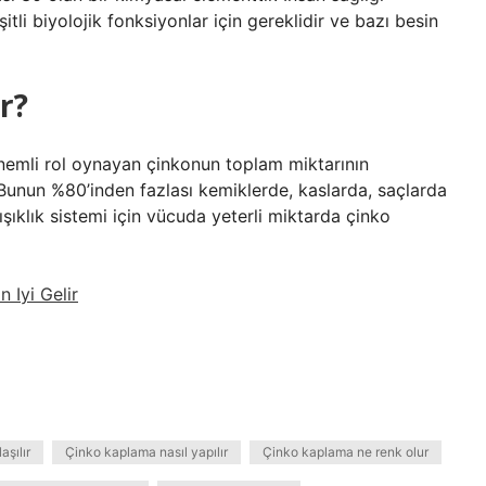
tli biyolojik fonksiyonlar için gereklidir ve bazı besin
r?
önemli rol oynayan çinkonun toplam miktarının
 Bunun %80’inden fazlası kemiklerde, kaslarda, saçlarda
ğışıklık sistemi için vücuda yeterli miktarda çinko
 Iyi Gelir
aşılır
Çinko kaplama nasıl yapılır
Çinko kaplama ne renk olur