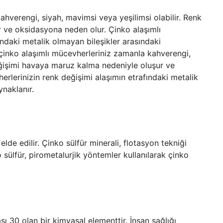
ahverengi, siyah, mavimsi veya yeşilimsi olabilir. Renk
 ve oksidasyona neden olur. Çinko alaşımlı
ındaki metalik olmayan bileşikler arasındaki
çinko alaşımlı mücevherleriniz zamanla kahverengi,
değişimi havaya maruz kalma nedeniyle oluşur ve
rlerinizin renk değişimi alaşımın etrafındaki metalik
naklanır.
 elde edilir. Çinko sülfür minerali, flotasyon tekniği
o sülfür, pirometalurjik yöntemler kullanılarak çinko
 30 olan bir kimyasal elementtir. İnsan sağlığı