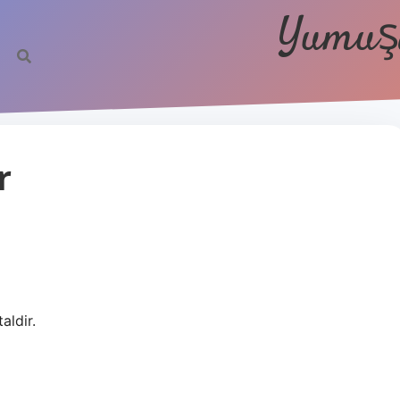
Yumuşa
r
aldir.