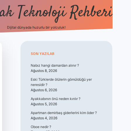
k Teknoloji Rehberi
Dijital dünyada huzurlu bir yolculuk!
vdcasino
Sidebar
SON YAZILAR
Nabız hangi damardan alınır ?
Ağustos 8, 2026
Eski Türklerde ölülerin gömüldüğü yer
neresidir ?
Ağustos 6, 2026
Ayakkabının önü neden kırılır ?
Ağustos 5, 2026
Apartman demirbaş giderlerini kim öder ?
Ağustos 4, 2026
Oboe nedir ?