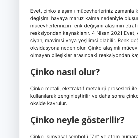
Evet, çinko alaşımlı mücevherleriniz zamanla k
değişimi havaya maruz kalma nedeniyle oluşur
mücevherlerinizin renk değişimi alaşımın etraf
reaksiyondan kaynaklanır. 4 Nisan 2021 Evet, 
siyah, mavimsi veya yeşilimsi olabilir. Renk 
oksidasyona neden olur. Çinko alaşımlı mücevhe
olmayan bileşikler arasındaki reaksiyondan kay
Çinko nasıl olur?
Çinko metali, ekstraktif metalurji prosesleri ile
kullanılarak zenginleştirilir ve daha sonra çink
okside kavrulur.
Çinko neyle gösterilir?
Çinko, kimyasal sembolü “Zn” ve atom numarası