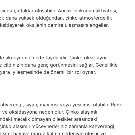
sında çatlaklar oluşabilir. Ancak çinkonun aktivitesi,
çok daha yüksek olduğundan, çinko atmosferde ilk
ksitleyerek oksijenin demire ulaşmasını engeller.
kle akneyi önlemede faydalıdır. Çinko oksit aynı
e cildinizin daha genç görünmesini sağlar. Genellikle
yara iyileşmesinde de önemli bir rol oynar.
ahverengi, siyah, mavimsi veya yeşilimsi olabilir. Renk
 ve oksidasyona neden olur. Çinko alaşımlı
ındaki metalik olmayan bileşikler arasındaki
çinko alaşımlı mücevherleriniz zamanla kahverengi,
değişimi havaya maruz kalma nedeniyle oluşur ve