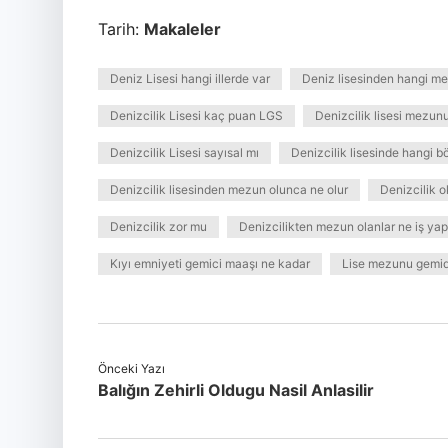
Tarih:
Makaleler
Deniz Lisesi hangi illerde var
Deniz lisesinden hangi me
Denizcilik Lisesi kaç puan LGS
Denizcilik lisesi mezun
Denizcilik Lisesi sayısal mı
Denizcilik lisesinde hangi b
Denizcilik lisesinden mezun olunca ne olur
Denizcilik o
Denizcilik zor mu
Denizcilikten mezun olanlar ne iş yap
Kıyı emniyeti gemici maaşı ne kadar
Lise mezunu gemid
Önceki Yazı
Balığın Zehirli Oldugu Nasil Anlasilir