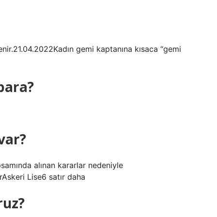
enir.21.04.2022Kadın gemi kaptanına kısaca “gemi
para?
 var?
amında alınan kararlar nedeniyle
rAskeri Lise6 satır daha
ruz?