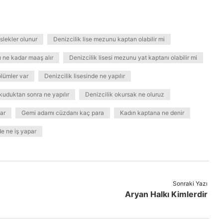
slekler olunur
Denizcilik lise mezunu kaptan olabilir mi
u ne kadar maaş alır
Denizcilik lisesi mezunu yat kaptanı olabilir mi
ölümler var
Denizcilik lisesinde ne yapılır
kuduktan sonra ne yapılır
Denizcilik okursak ne oluruz
ar
Gemi adamı cüzdanı kaç para
Kadın kaptana ne denir
e ne iş yapar
Sonraki Yazı
Aryan Halkı Kimlerdir