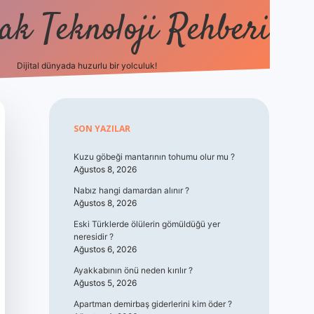
k Teknoloji Rehberi
Dijital dünyada huzurlu bir yolculuk!
vdcasino
Sidebar
SON YAZILAR
Kuzu göbeği mantarının tohumu olur mu ?
Ağustos 8, 2026
Nabız hangi damardan alınır ?
Ağustos 8, 2026
Eski Türklerde ölülerin gömüldüğü yer
neresidir ?
Ağustos 6, 2026
Ayakkabının önü neden kırılır ?
Ağustos 5, 2026
Apartman demirbaş giderlerini kim öder ?