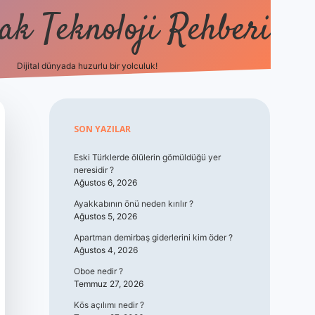
k Teknoloji Rehberi
Dijital dünyada huzurlu bir yolculuk!
vdcasino
Sidebar
SON YAZILAR
Eski Türklerde ölülerin gömüldüğü yer
neresidir ?
Ağustos 6, 2026
Ayakkabının önü neden kırılır ?
Ağustos 5, 2026
Apartman demirbaş giderlerini kim öder ?
Ağustos 4, 2026
Oboe nedir ?
Temmuz 27, 2026
Kös açılımı nedir ?