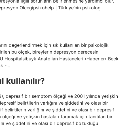
resyonla ilgili sorunların belirlenmesine yardımcı olur.
epresyon Olcegipsikohelp | Türkiye’nin psikolog
ı değerlendirmek için sık kullanılan bir psikolojik
irilen bu ölçek, bireylerin depresyon derecesini
Hospitalsibuyk Anatolian Hastaneleri ›Haberler› Beck
ck -…
l kullanılır?
), depresif bir semptom ölçeği ve 2001 yılında yetişkin
depresif belirtilerin varlığını ve şiddetini ve olası bir
belirtilerin varlığını ve şiddetini ve olası bir depresif
lçeği ve yetişkin hastaları taramak için tanıtılan bir
ığını ve şiddetini ve olası bir depresif bozukluğu