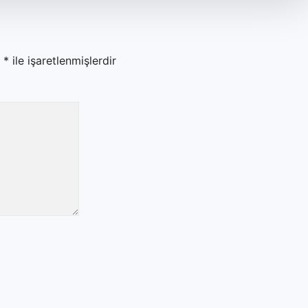
r
*
ile işaretlenmişlerdir