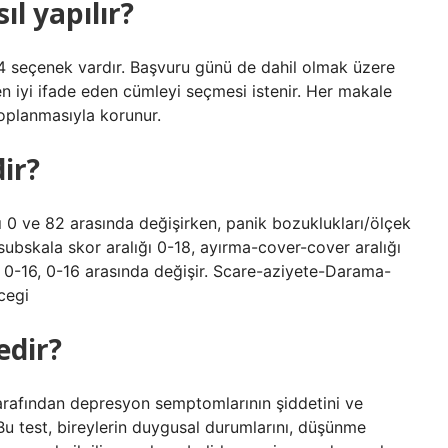
l yapılır?
4 seçenek vardır. Başvuru günü de dahil olmak üzere
i en iyi ifade eden cümleyi seçmesi istenir. Her makale
toplanmasıyla korunur.
ir?
ı 0 ve 82 arasında değişirken, panik bozuklukları/ölçek
ubskala skor aralığı 0-18, ayırma-cover-cover aralığı
16, 0-16, 0-16 arasında değişir. Scare-aziyete-Darama-
cegi
edir?
arafından depresyon semptomlarının şiddetini ve
. Bu test, bireylerin duygusal durumlarını, düşünme