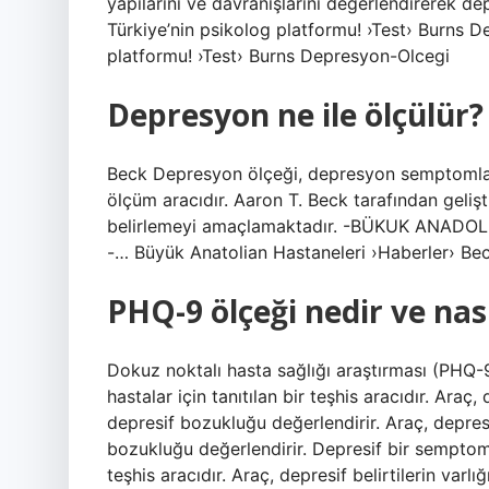
yapılarını ve davranışlarını değerlendirerek dep
Türkiye’nin psikolog platformu! ›Test› Burns D
platformu! ›Test› Burns Depresyon-Olcegi
Depresyon ne ile ölçülür?
Beck Depresyon ölçeği, depresyon semptomların
ölçüm aracıdır. Aaron T. Beck tarafından gelişt
belirlemeyi amaçlamaktadır. -BÜKUK ANADOLU 
-… Büyük Anatolian Hastaneleri ›Haberler› Be
PHQ-9 ölçeği nedir ve nası
Dokuz noktalı hasta sağlığı araştırması (PHQ-9
hastalar için tanıtılan bir teşhis aracıdır. Araç, 
depresif bozukluğu değerlendirir. Araç, depresif 
bozukluğu değerlendirir. Depresif bir semptom ö
teşhis aracıdır. Araç, depresif belirtilerin varl