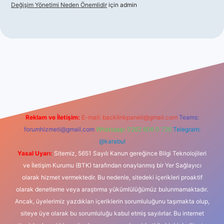
Değişim Yönetimi Neden Önemlidir
için
admin
sino
Reklam ve İletişim:
E-mail:
backlinkpaneli@gmail.com
Teams:
forumhizmeti@gmail.com
Whatsapp: 0262 606 0 726
Telegram:
@karabul
Yasal Uyarı:
Sitemiz, 5651 Sayılı Kanun gereğince Bilgi Teknolojileri
ve İletişim Kurumu (BTK) tarafından onaylanmış bir Yer Sağlayıcı
olarak hizmet vermektedir. Bu nedenle, sitedeki içerikleri proaktif
olarak denetleme veya araştırma yükümlülüğümüz bulunmamaktadır.
Ancak, üyelerimiz yazdıkları içeriklerin sorumluluğunu taşımakta olup,
siteye üye olarak bu sorumluluğu kabul etmiş sayılırlar. Bu internet