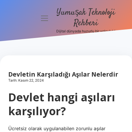
Yumuşak Teknoloji
menüyü
Rehberi
aç
Dijital dünyada huzurlu bir yolculuk!
Anasayfa
Gizlilik
Politikası
Yasal Uyarı
Devletin Karşıladığı Aşılar Nelerdir
Tarih: Kasım 22, 2024
Hakkımızda
Devlet hangi aşıları
karşılıyor?
Ücretsiz olarak uygulanabilen zorunlu aşılar