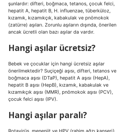
şunlardır: difteri, boğmaca, tetanos, çocuk felci,
hepatit A, hepatit B, H. influenzae, tüberküloz,
kızamık, kızamıkçık, kabakulak ve pnömokok
(zatürre) aşıları. Zorunlu aşıların dışında, önerilen
ancak ücretli olan bazı aşılar da vardır.
Hangi aşılar ücretsiz?
Bebek ve çocuklar için hangi ücretsiz aşılar
önerilmektedir? Suçiçeği aşısı, difteri, tetanos ve
boğmaca aşısı (DTaP), hepatit A aşısı (HepA),
hepatit B aşısı (HepB), kızamık, kabakulak ve
kızamıkçık aşısı (MMR), pnömokok aşısı (PCV),
çocuk felci aşısı (IPV).
Hangi aşılar paralı?
Rotavirüs, menenjit ve HPV (rahim ağzı kanseri)