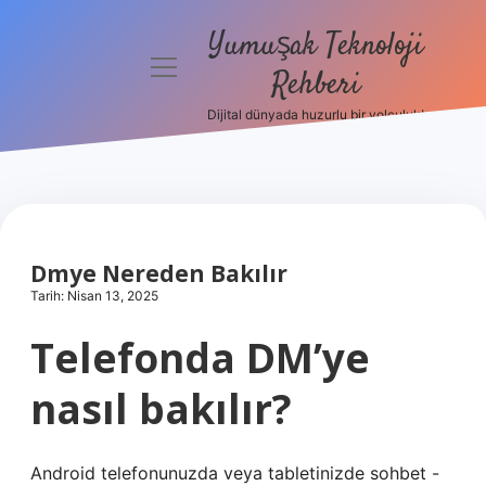
Yumuşak Teknoloji
menüyü
Rehberi
aç
Dijital dünyada huzurlu bir yolculuk!
Anasayfa
Gizlilik
Politikası
Yasal Uyarı
Dmye Nereden Bakılır
Tarih: Nisan 13, 2025
Hakkımızda
Telefonda DM’ye
nasıl bakılır?
Android telefonunuzda veya tabletinizde sohbet -