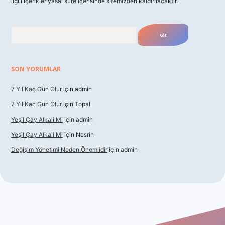
ilgili içerikler yasal süre içerisinde sitemizden kaldırılacaktır.
Arama
SON YORUMLAR
7 Yıl Kaç Gün Olur
için
admin
7 Yıl Kaç Gün Olur
için
Topal
Yeşil Çay Alkali Mi
için
admin
Yeşil Çay Alkali Mi
için
Nesrin
Değişim Yönetimi Neden Önemlidir
için
admin
asino