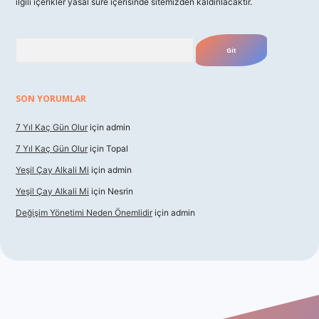
ilgili içerikler yasal süre içerisinde sitemizden kaldırılacaktır.
Arama
SON YORUMLAR
7 Yıl Kaç Gün Olur
için
admin
7 Yıl Kaç Gün Olur
için
Topal
Yeşil Çay Alkali Mi
için
admin
Yeşil Çay Alkali Mi
için
Nesrin
Değişim Yönetimi Neden Önemlidir
için
admin
ino