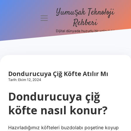
Yumuşak Teknoloji
menüyü
Rehberi
aç
Dijital dünyada huzurlu bir yolculuk!
Anasayfa
Gizlilik
Politikası
Yasal Uyarı
Dondurucuya Çiğ Köfte Atılır Mı
Tarih: Ekim 12, 2024
Hakkımızda
Dondurucuya çiğ
köfte nasıl konur?
Hazırladığımız köfteleri buzdolabı poşetine koyup