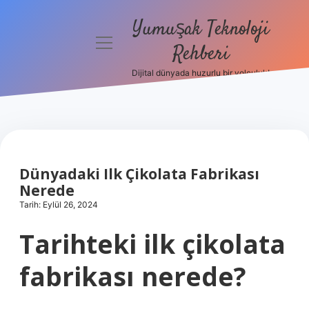
Yumuşak Teknoloji
menüyü
Rehberi
aç
Dijital dünyada huzurlu bir yolculuk!
Anasayfa
Gizlilik
Politikası
Yasal Uyarı
Dünyadaki Ilk Çikolata Fabrikası
Nerede
Hakkımızda
Tarih: Eylül 26, 2024
Tarihteki ilk çikolata
fabrikası nerede?