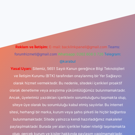
ino
Reklam ve İletişim:
E-mail:
backlinkpaneli@gmail.com
Teams:
forumhizmeti@gmail.com
Whatsapp: 0262 606 0 726
Telegram:
@karabul
Yasal Uyarı:
Sitemiz, 5651 Sayılı Kanun gereğince Bilgi Teknolojileri
ve İletişim Kurumu (BTK) tarafından onaylanmış bir Yer Sağlayıcı
olarak hizmet vermektedir. Bu nedenle, sitedeki içerikleri proaktif
olarak denetleme veya araştırma yükümlülüğümüz bulunmamaktadır.
Ancak, üyelerimiz yazdıkları içeriklerin sorumluluğunu taşımakta olup,
siteye üye olarak bu sorumluluğu kabul etmiş sayılırlar. Bu internet
sitesi, herhangi bir marka, kurum veya şahıs şirketi ile hiçbir bağlantısı
bulunmamaktadır. Sitede yalnızca kendi hazırladığımız makaleler
paylaşılmaktadır. Burada yer alan içerikler haber niteliği taşımamakta
olup, gerçek kurum ve kişiler hakkında paylaşım yapılmamaktadır.