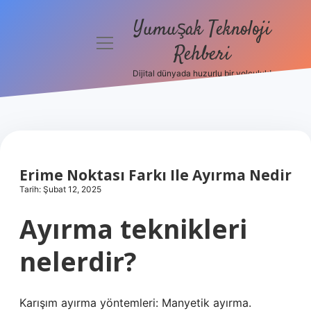
Yumuşak Teknoloji
menüyü
Rehberi
aç
Dijital dünyada huzurlu bir yolculuk!
Anasayfa
Gizlilik
Politikası
Yasal Uyarı
Erime Noktası Farkı Ile Ayırma Nedir
Tarih: Şubat 12, 2025
Hakkımızda
Ayırma teknikleri
nelerdir?
Karışım ayırma yöntemleri: Manyetik ayırma.