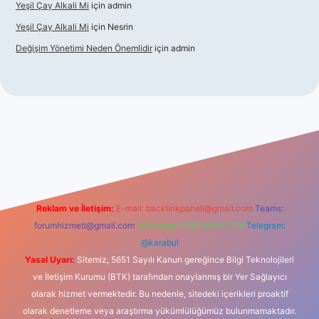
Yeşil Çay Alkali Mi
için
admin
Yeşil Çay Alkali Mi
için
Nesrin
Değişim Yönetimi Neden Önemlidir
için
admin
sino
Reklam ve İletişim:
E-mail:
backlinkpaneli@gmail.com
Teams:
forumhizmeti@gmail.com
Whatsapp: 0262 606 0 726
Telegram:
@karabul
Yasal Uyarı:
Sitemiz, 5651 Sayılı Kanun gereğince Bilgi Teknolojileri
ve İletişim Kurumu (BTK) tarafından onaylanmış bir Yer Sağlayıcı
olarak hizmet vermektedir. Bu nedenle, sitedeki içerikleri proaktif
olarak denetleme veya araştırma yükümlülüğümüz bulunmamaktadır.