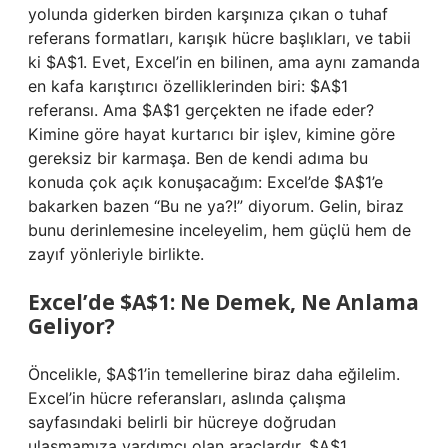
yolunda giderken birden karşınıza çıkan o tuhaf
referans formatları, karışık hücre başlıkları, ve tabii
ki $A$1. Evet, Excel’in en bilinen, ama aynı zamanda
en kafa karıştırıcı özelliklerinden biri: $A$1
referansı. Ama $A$1 gerçekten ne ifade eder?
Kimine göre hayat kurtarıcı bir işlev, kimine göre
gereksiz bir karmaşa. Ben de kendi adıma bu
konuda çok açık konuşacağım: Excel’de $A$1’e
bakarken bazen “Bu ne ya?!” diyorum. Gelin, biraz
bunu derinlemesine inceleyelim, hem güçlü hem de
zayıf yönleriyle birlikte.
Excel’de $A$1: Ne Demek, Ne Anlama
Geliyor?
Öncelikle, $A$1’in temellerine biraz daha eğilelim.
Excel’in hücre referansları, aslında çalışma
sayfasındaki belirli bir hücreye doğrudan
ulaşmamıza yardımcı olan araçlardır. $A$1