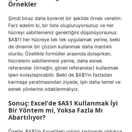
Örnekler
Şimdi biraz daha konkret bir şekilde örnek verelim:
Farz edelim ki, bir liste oluşturuyorsunuz ve her
hücreyi sabitlemeniz gerektiğini düşünüyorsunuz.
$A$1’i her hücreye tek tek uygulamak yerine, belki
de dinamik bir çözüm kullanmak daha mantıklı
olurdu. Özellikle formüller arasında dolaşırken,
hücrelerin sabitlenmesi yerine, daha esnek
referanslar (örneğin, göreli referanslar) kullanmak
işleri kolaylaştırabilir. Belki de $A$1’in fazladan
karmaşa yaratmasından ziyade, işin daha temel ve
esnek yönlerine odaklanmalıyız.
Sonuç: Excel’de $A$1 Kullanmak İyi
Bir Yöntem mi, Yoksa Fazla Mı
Abartılıyor?
Özetle, $A$1’in Excel’deki rolünü tartışmak oldukça