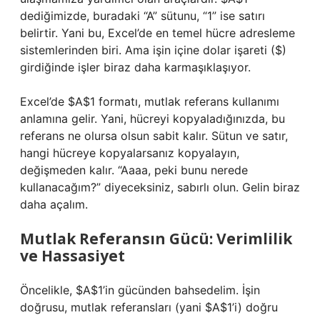
dediğimizde, buradaki “A” sütunu, “1” ise satırı
belirtir. Yani bu, Excel’de en temel hücre adresleme
sistemlerinden biri. Ama işin içine dolar işareti ($)
girdiğinde işler biraz daha karmaşıklaşıyor.
Excel’de $A$1 formatı, mutlak referans kullanımı
anlamına gelir. Yani, hücreyi kopyaladığınızda, bu
referans ne olursa olsun sabit kalır. Sütun ve satır,
hangi hücreye kopyalarsanız kopyalayın,
değişmeden kalır. “Aaaa, peki bunu nerede
kullanacağım?” diyeceksiniz, sabırlı olun. Gelin biraz
daha açalım.
Mutlak Referansın Gücü: Verimlilik
ve Hassasiyet
Öncelikle, $A$1’in gücünden bahsedelim. İşin
doğrusu, mutlak referansları (yani $A$1’i) doğru