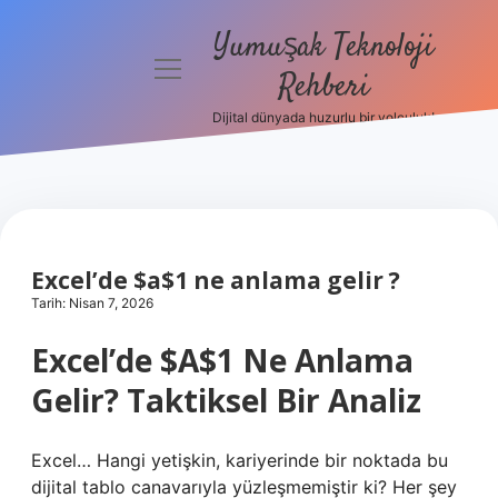
Yumuşak Teknoloji
menüyü
Rehberi
aç
Dijital dünyada huzurlu bir yolculuk!
Anasayfa
Gizlilik
Politikası
Yasal Uyarı
Excel’de $a$1 ne anlama gelir ?
Tarih: Nisan 7, 2026
Hakkımızda
Excel’de $A$1 Ne Anlama
Gelir? Taktiksel Bir Analiz
Excel… Hangi yetişkin, kariyerinde bir noktada bu
dijital tablo canavarıyla yüzleşmemiştir ki? Her şey