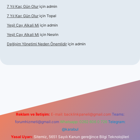
7 Yıl Kaç Gün Olur
için
admin
7 Yıl Kaç Gün Olur
için
Topal
Yeşil Çay Alkali Mi
için
admin
Yeşil Çay Alkali Mi
için
Nesrin
Değişim Yönetimi Neden Önemlidir
için
admin
sino
Reklam ve İletişim:
E-mail:
backlinkpaneli@gmail.com
Teams:
forumhizmeti@gmail.com
Whatsapp: 0262 606 0 726
Telegram:
@karabul
Yasal Uyarı:
Sitemiz, 5651 Sayılı Kanun gereğince Bilgi Teknolojileri