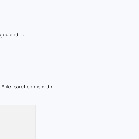
güçlendirdi.
r
*
ile işaretlenmişlerdir