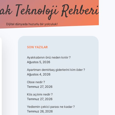
k Teknoloji Rehberi
Dijital dünyada huzurlu bir yolculuk!
vdcasino
Sidebar
SON YAZILAR
Ayakkabının önü neden kırılır ?
Ağustos 5, 2026
Apartman demirbaş giderlerini kim öder ?
Ağustos 4, 2026
Oboe nedir ?
Temmuz 27, 2026
Kös açılımı nedir ?
Temmuz 27, 2026
Yediemin çekici parası ne kadar ?
Temmuz 26, 2026