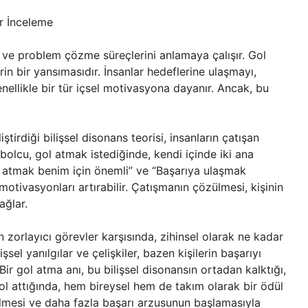
ir İnceleme
e ve problem çözme süreçlerini anlamaya çalışır. Gol
in bir yansımasıdır. İnsanlar hedeflerine ulaşmayı,
enellikle bir tür içsel motivasyona dayanır. Ancak, bu
ştirdiği bilişsel disonans teorisi, insanların çatışan
tbolcu, gol atmak istediğinde, kendi içinde iki ana
l atmak benim için önemli” ve “Başarıya ulaşmak
motivasyonları artırabilir. Çatışmanın çözülmesi, kişinin
ağlar.
n zorlayıcı görevler karşısında, zihinsel olarak ne kadar
şsel yanılgılar ve çelişkiler, bazen kişilerin başarıyı
Bir gol atma anı, bu bilişsel disonansın ortadan kalktığı,
gol attığında, hem bireysel hem de takım olarak bir ödül
zülmesi ve daha fazla başarı arzusunun başlamasıyla