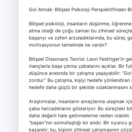
Gol Atmak: Bilişsel Psikoloji Perspektifinden B
Bilişsel psikoloji, insanların düşünme, öğrenm
atma isteği de çoğu zaman bu zihinsel süreçler
başarıyı ve zaferi arzuladıklarında, bu süreç g
motivasyonun temelinde ne vardır?
Bilişsel Dissonans Teorisi: Leon Festinger’in geli
inançlarla başa çıkma çabalarını açıklar. Bir fu
düşünce arasında bir çatışma yaşayabilir: “Go
zordur.” Bu çatışma, kişiyi hedefe yönlendiren 
hedefe daha güçlü bir şekilde odaklanmasını s
Araştırmalar, insanların amaçlarına ulaşmak içi
çaba harcadıklarını gösteriyor. Bu süreçteki bili
daha değerli hale getirmelerine neden olabilir. 
“başarı”nın somutlaştığı bir andır. Bir oyuncu 
kazanılır; bu, kişinin zihinsel çatışmasının çö