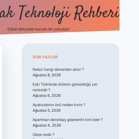
k Teknoloji Rehberi
Dijital dünyada huzurlu bir yolculuk!
vdcasin
Sidebar
SON YAZILAR
Nabız hangi damardan alınır ?
Ağustos 8, 2026
Eski Türklerde ölülerin gömüldüğü yer
neresidir ?
Ağustos 6, 2026
Ayakkabının önü neden kırılır ?
Ağustos 5, 2026
Apartman demirbaş giderlerini kim öder ?
Ağustos 4, 2026
Oboe nedir ?