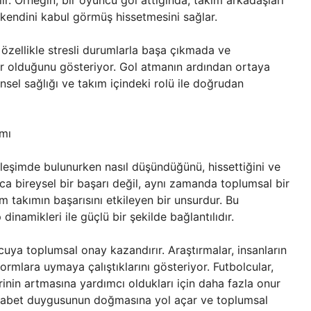
lir. Örneğin, bir oyuncu gol attığında, takım arkadaşları
n kendini kabul görmüş hissetmesini sağlar.
 özellikle stresli durumlarla başa çıkmada ve
tör olduğunu gösteriyor. Gol atmanın ardından ortaya
nsel sağlığı ve takım içindeki rolü ile doğrudan
amı
tkileşimde bulunurken nasıl düşündüğünü, hissettiğini ve
ca bireysel bir başarı değil, aynı zamanda toplumsal bir
tüm takımın başarısını etkileyen bir unsurdur. Bu
inamikleri ile güçlü bir şekilde bağlantılıdır.
uya toplumsal onay kazandırır. Araştırmalar, insanların
normlara uymaya çalıştıklarını gösteriyor. Futbolcular,
inin artmasına yardımcı oldukları için daha fazla onur
l rekabet duygusunun doğmasına yol açar ve toplumsal