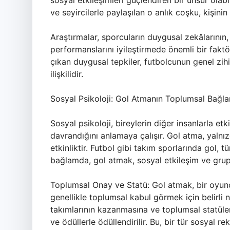
sosyal etkileşimleri güçlendiren bir unsur olabi
ve seyircilerle paylaşılan o anlık coşku, kişini
Araştırmalar, sporcuların duygusal zekâlarının,
performanslarını iyileştirmede önemli bir fak
çıkan duygusal tepkiler, futbolcunun genel zihi
ilişkilidir.
Sosyal Psikoloji: Gol Atmanın Toplumsal Bağl
Sosyal psikoloji, bireylerin diğer insanlarla e
davrandığını anlamaya çalışır. Gol atma, yalnız
etkinliktir. Futbol gibi takım sporlarında gol, 
bağlamda, gol atmak, sosyal etkileşim ve grup d
Toplumsal Onay ve Statü: Gol atmak, bir oyunc
genellikle toplumsal kabul görmek için belirli 
takımlarının kazanmasına ve toplumsal statüler
ve ödüllerle ödüllendirilir. Bu, bir tür sosya