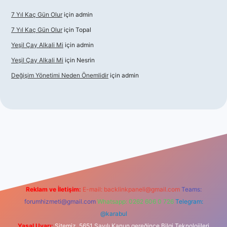
7 Yıl Kaç Gün Olur
için
admin
7 Yıl Kaç Gün Olur
için
Topal
Yeşil Çay Alkali Mi
için
admin
Yeşil Çay Alkali Mi
için
Nesrin
Değişim Yönetimi Neden Önemlidir
için
admin
sino
Reklam ve İletişim:
E-mail:
backlinkpaneli@gmail.com
Teams:
forumhizmeti@gmail.com
Whatsapp: 0262 606 0 726
Telegram:
@karabul
Yasal Uyarı:
Sitemiz, 5651 Sayılı Kanun gereğince Bilgi Teknolojileri