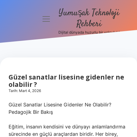
Yumuşak Teknoloji
menüyü
Rehberi
aç
Dijital dünyada huzurlu bir yolculuk!
Anasayfa
Gizlilik
Politikası
Yasal Uyarı
Güzel sanatlar lisesine gidenler ne
olabilir ?
Hakkımızda
Tarih: Mart 4, 2026
Güzel Sanatlar Lisesine Gidenler Ne Olabilir?
Pedagojik Bir Bakış
Eğitim, insanın kendisini ve dünyayı anlamlandırma
sürecinde en güçlü araçlardan biridir. Her birey,