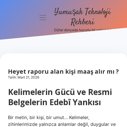
Yumuşak Teknoloji
menüyü
Rehberi
aç
Dijital dünyada huzurlu bir yolculuk!
Anasayfa
Gizlilik
Politikası
Yasal Uyarı
Heyet raporu alan kişi maaş alır mı ?
Tarih: Mart 21, 2026
Hakkımızda
Kelimelerin Gücü ve Resmi
Belgelerin Edebî Yankısı
Bir metin, bir kişi, bir umut… Kelimeler,
zihinlerimizde yalnızca anlamlar değil, duygular ve