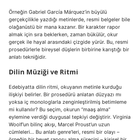
Örneğin Gabriel García Márquez’in büyülü
gerçekçilikle yazdığı metinlerde, resmi belgeler bile
olağanüstü bir mana kazanır. Bir karakter rapor
almak için sıra beklerken, zaman bükülür, okur
gerçek ile hayal arasındaki çizgide yürür. Bu, resmi
prosedürlerle bireysel düşlerin birbirine karıştığı bir
anlatı tekniğidir.
Dilin Müziği ve Ritmi
Edebiyatta dilin ritmi, okuyanın metinle kurduğu
ilişkiyi belirler. Bir prosedürü anlatan düzyazı mı
yoksa iç monologlarla zenginleştirilmiş betimleme
mi kullanılır? Bu seçim, okurun “maaş alma”
eylemine verdiği duygusal tepkiyi değiştirir. Virginia
Woolf’un bilinç akışı, Marcel Proust’un uzun
cümleleri… Bu anlatı genre’leri, resmi bir olayı –
örneğin bir heyet raporu alma sürecini – kişisel bir