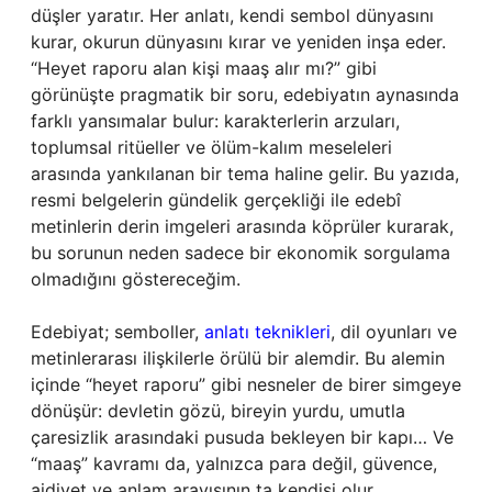
düşler yaratır. Her anlatı, kendi sembol dünyasını
kurar, okurun dünyasını kırar ve yeniden inşa eder.
“Heyet raporu alan kişi maaş alır mı?” gibi
görünüşte pragmatik bir soru, edebiyatın aynasında
farklı yansımalar bulur: karakterlerin arzuları,
toplumsal ritüeller ve ölüm-kalım meseleleri
arasında yankılanan bir tema haline gelir. Bu yazıda,
resmi belgelerin gündelik gerçekliği ile edebî
metinlerin derin imgeleri arasında köprüler kurarak,
bu sorunun neden sadece bir ekonomik sorgulama
olmadığını göstereceğim.
Edebiyat; semboller,
anlatı teknikleri
, dil oyunları ve
metinlerarası ilişkilerle örülü bir alemdir. Bu alemin
içinde “heyet raporu” gibi nesneler de birer simgeye
dönüşür: devletin gözü, bireyin yurdu, umutla
çaresizlik arasındaki pusuda bekleyen bir kapı… Ve
“maaş” kavramı da, yalnızca para değil, güvence,
aidiyet ve anlam arayışının ta kendisi olur.