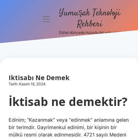
Yumuşak Teknoloji
menüyü
Rehberi
aç
Dijital dünyada huzurlu bir yolculuk!
Anasayfa
Gizlilik
Politikası
Yasal Uyarı
Iktisabı Ne Demek
Tarih: Kasım 16, 2024
Hakkımızda
İktisab ne demektir?
Edinim; “Kazanmak” veya “edinmek” anlamına gelen
bir terimdir. Gayrimenkul edinimi, bir kişinin bir
mülkü resmi olarak edinmesidir. 4721 sayılı Medeni