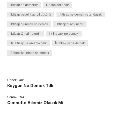
İktisab ne demektir
İktisap anı nedir
İktisap bedeli kaç yıl düşülür
İktisap ne demek vatandaşlık
İktisap olunmak ne demek
İktisap süresi nedir
İktisap türleri nelerdir
İlk iktisabı ne demek
İlk iktisap ne anlama gelir
İstihkakım ne demek
Sebepsiz iktisap ne demek
Önceki Yazı
Koygun Ne Demek Tdk
Sonraki Yazı
Cennette Ailemiz Olacak Mi