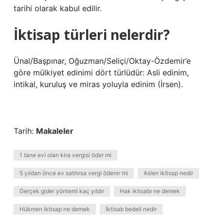
tarihi olarak kabul edilir.
İktisap türleri nelerdir?
Ünal/Başpınar, Oğuzman/Seliçi/Oktay-Özdemir’e
göre mülkiyet edinimi dört türlüdür: Asli edinim,
intikal, kuruluş ve miras yoluyla edinim (İrsen).
Tarih:
Makaleler
1 tane evi olan kira vergisi öder mi
5 yıldan önce ev satılırsa vergi ödenir mi
Aslen iktisap nedir
Gerçek gider yöntemi kaç yıldır
Hak iktisabı ne demek
Hükmen iktisap ne demek
İktisab bedeli nedir