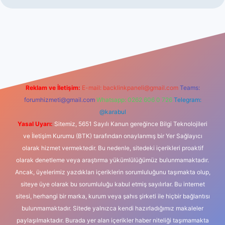
sino
Reklam ve İletişim:
E-mail:
backlinkpaneli@gmail.com
Teams:
forumhizmeti@gmail.com
Whatsapp: 0262 606 0 726
Telegram:
@karabul
Yasal Uyarı:
Sitemiz, 5651 Sayılı Kanun gereğince Bilgi Teknolojileri
ve İletişim Kurumu (BTK) tarafından onaylanmış bir Yer Sağlayıcı
olarak hizmet vermektedir. Bu nedenle, sitedeki içerikleri proaktif
olarak denetleme veya araştırma yükümlülüğümüz bulunmamaktadır.
Ancak, üyelerimiz yazdıkları içeriklerin sorumluluğunu taşımakta olup,
siteye üye olarak bu sorumluluğu kabul etmiş sayılırlar. Bu internet
sitesi, herhangi bir marka, kurum veya şahıs şirketi ile hiçbir bağlantısı
bulunmamaktadır. Sitede yalnızca kendi hazırladığımız makaleler
paylaşılmaktadır. Burada yer alan içerikler haber niteliği taşımamakta