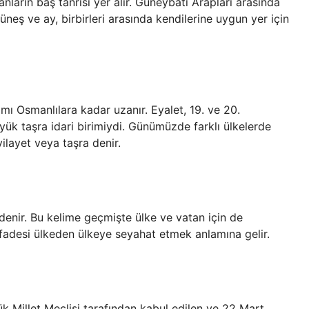
arın baş tanrısı yer alır. Güneybatı Arapları arasında
eş ve ay, birbirleri arasında kendilerine uygun yer için
ımı Osmanlılara kadar uzanır. Eyalet, 19. ve 20.
ük taşra idari birimiydi. Günümüzde farklı ülkelerde
vilayet veya taşra denir.
ir denir. Bu kelime geçmişte ülke ve vatan için de
” ifadesi ülkeden ülkeye seyahat etmek anlamına gelir.
ük Millet Meclisi tarafından kabul edilen ve 22 Mart