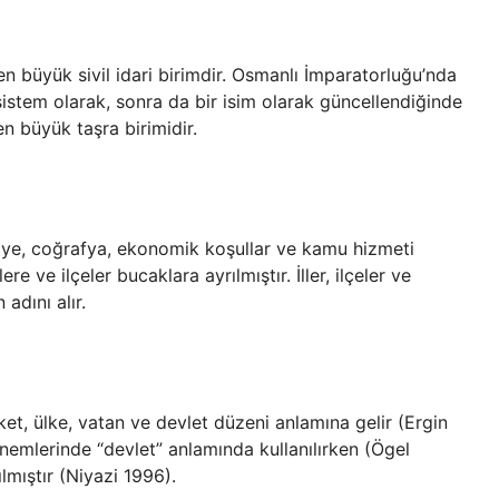
 en büyük sivil idari birimdir. Osmanlı İmparatorluğu’nda
 sistem olarak, sonra da bir isim olarak güncellendiğinde
en büyük taşra birimidir.
ye, coğrafya, ekonomik koşullar ve kamu hizmeti
lere ve ilçeler bucaklara ayrılmıştır. İller, ilçeler ve
adını alır.
t, ülke, vatan ve devlet düzeni anlamına gelir (Ergin
emlerinde “devlet” anlamında kullanılırken (Ögel
lmıştır (Niyazi 1996).