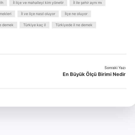
ih
İl ilçe ve mahalleyi kim yönetir
İl ile şehir aynı mı
rnekleri
İl ve ilçe nasıl oluyor
İlçe ne oluyor
ne demek
Türkiye kaç il
Türkiyede il ne demek
Sonraki Yazı
En Büyük Ölçü Birimi Nedir