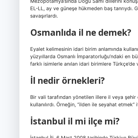
Mezopotamya’sında Doğu Sami dillerini konuşanl
EL-LL, ay ve güneşe hükmeden baş tanrıydı. Gün
savaşırlardı.
Osmanlıda il ne demek?
Eyalet kelimesinin idari birim anlamında kullan
yüzyıllarda Osmanlı İmparatorluğu’ndaki en büy
farklı isimlerle anılan idari birimlere Türkçe’de 
İl nedir örnekleri?
Bir vali tarafından yönetilen illere il veya şeh
kullanılırdı. Örneğin, “ilden ile seyahat etmek
İstanbul il mi ilçe mi?
İstanbul İli, 6 Mart 2008 tarihinde Türkiye Büy