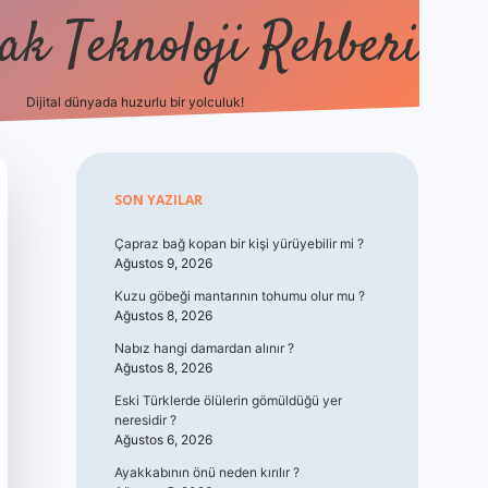
k Teknoloji Rehberi
Dijital dünyada huzurlu bir yolculuk!
vdcasino
Sidebar
SON YAZILAR
Çapraz bağ kopan bir kişi yürüyebilir mi ?
Ağustos 9, 2026
Kuzu göbeği mantarının tohumu olur mu ?
Ağustos 8, 2026
Nabız hangi damardan alınır ?
Ağustos 8, 2026
Eski Türklerde ölülerin gömüldüğü yer
neresidir ?
Ağustos 6, 2026
Ayakkabının önü neden kırılır ?