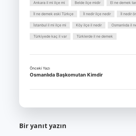
Ankara il mi ilçe mi
Belde ilçe midir
El ne demek tar
İl ne demek eski Türkçe
İl nedir ilçe nedir
İl nedir ö
İstanbul il mi ilçe mi
Köy ilçe il nedir
Osmanlıda il 
Türkiyede kaç il var
Türklerde il ne demek
Önceki Yazı
Osmanlıda Başkomutan Kimdir
Bir yanıt yazın